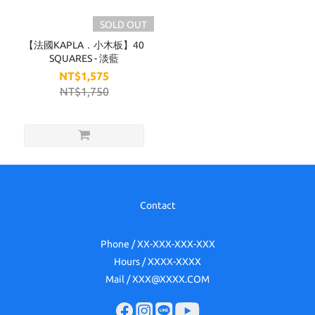
SOLD OUT
【法國KAPLA．小木板】40
SQUARES - 淡藍
NT$1,575
NT$1,750
Contact
Phone / XX-XXX-XXX-XXX
Hours / XXXX-XXXX
Mail / XXX@XXXX.COM