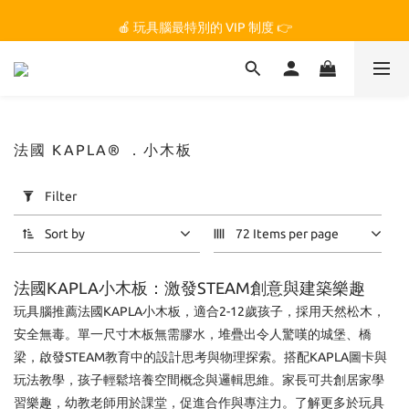
🏆 玩具腦是全台第一個獲得 STEM.org 教育平台
🍎 玩具腦最特別的 VIP 制度 👉
🏆 玩具腦是全台第一個獲得 STEM.org 教育平台
法國 KAPLA® ．小木板
Apply
Filter
Filter
(0/20)
Sort by
72 Items per page
Price
法國KAPLA小木板：激發STEAM創意與建築樂趣
Range
(NT$)
玩具腦推薦法國KAPLA小木板，適合2-12歲孩子，採用天然松木，
安全無毒。單一尺寸木板無需膠水，堆疊出令人驚嘆的城堡、橋
梁，啟發STEAM教育中的設計思考與物理探索。搭配KAPLA圖卡與
~
玩法教學，孩子輕鬆培養空間概念與邏輯思維。家長可共創居家學
習樂趣，幼教老師用於課堂，促進合作與專注力。了解更多於玩具