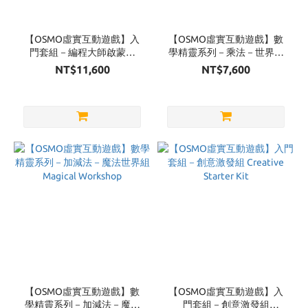
品
牌
【OSMO虛實互動遊戲】入
【OSMO虛實互動遊戲】數
門套組－編程大師啟蒙組
學精靈系列－乘法－世界獵
OSMO
Coding Starter Kit
奇組 Enchanted World
NT$11,600
NT$7,600
(10)
Games
【OSMO虛實互動遊戲】數
【OSMO虛實互動遊戲】入
學精靈系列－加減法－魔法
門套組－創意激發組