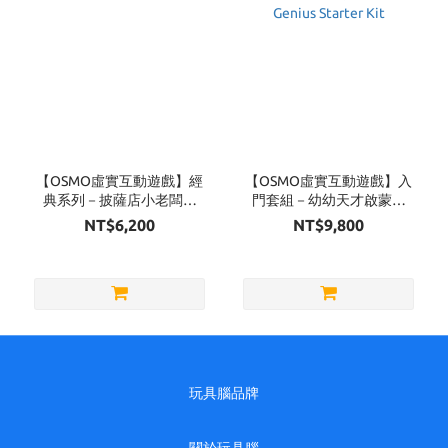
【OSMO虛實互動遊戲】經
【OSMO虛實互動遊戲】入
典系列－披薩店小老闆組
門套組－幼幼天才啟蒙組
Pizza co.
Little Genius Starter Kit
NT$6,200
NT$9,800
玩具腦品牌