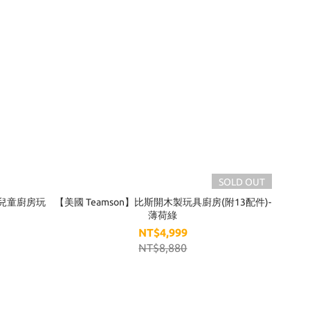
SOLD OUT
酒兒童廚房玩
【美國 Teamson】比斯開木製玩具廚房(附13配件)-
薄荷綠
NT$4,999
NT$8,880