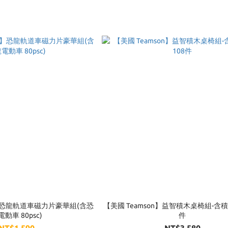
n】恐龍軌道車磁力片豪華組(含恐
【美國 Teamson】益智積木桌椅組-含積
電動車 80psc)
件