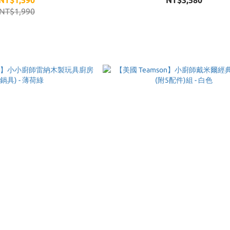
NT$1,590
NT$3,580
NT$1,990