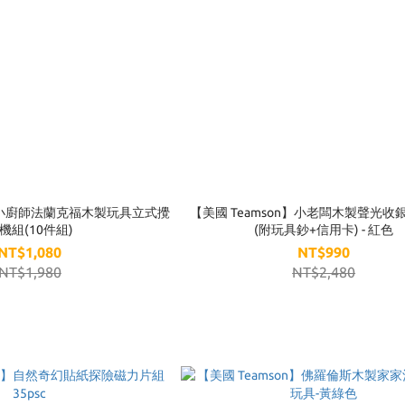
n】小廚師法蘭克福木製玩具立式攪
【美國 Teamson】小老闆木製聲光收
機組(10件組)
(附玩具鈔+信用卡) - 紅色
NT$1,080
NT$990
NT$1,980
NT$2,480