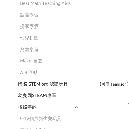
Best Math Teaching Aids
語言學習
扮家家酒
幼兒拼圖
兒童桌遊
Maker自造
A.R.互動
國際 STEM.org 認證玩具
【美國 Teams
幼兒園STEAM專區
按照年齡
0-12個月新生兒玩具