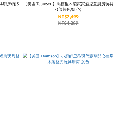
具廚房(附5
【美國 Teamson】馬德里木製家家酒兒童廚房玩具
- (薄荷色/紅色)
NT$2,499
NT$4,299