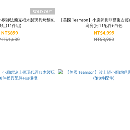
SOLD OUT
n】小廚師法蘭克福木製玩具烤麵包
【美國 Teamson】小廚師梅菲爾復古
機組(11件組)
廚房(附11配件)-白色
NT$899
NT$4,999
NT$1,680
NT$8,980