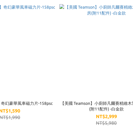
n】奇幻豪華風車磁力片-158psc
【美國 Teamson】小廚師凡爾賽精緻
(附11配件) -白金款
NT$1,590
NT$2,999
NT$1,990
NT$5,980