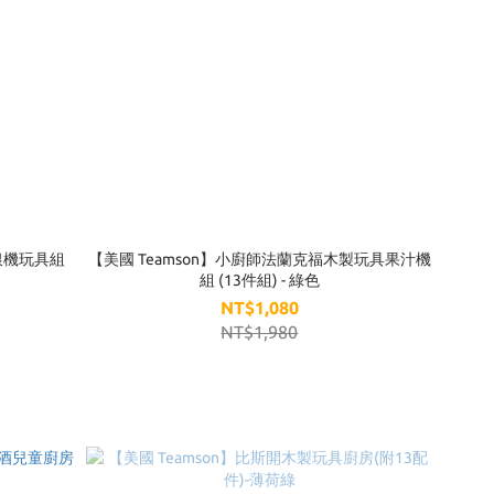
銀機玩具組
【美國 Teamson】小廚師法蘭克福木製玩具果汁機
組 (13件組) - 綠色
NT$1,080
NT$1,980