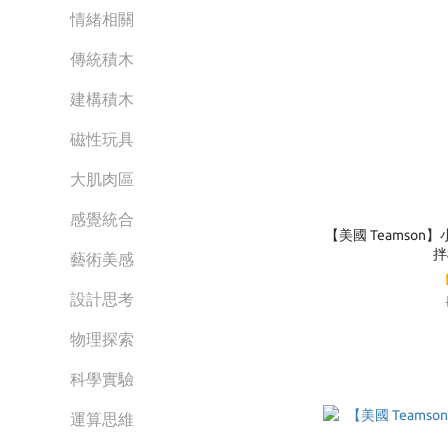
情緒相關
傳統積木
建構積木
磁性玩具
大肌肉區
感覺統合
【美國 Teamso
拌
藝術美感
設計思考
物理探索
科學實驗
運算思維