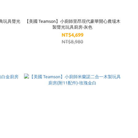
經典玩具聲光
【美國 Teamson】小廚師里昂現代豪華開心農場木
製聲光玩具廚房-灰色
NT$4,699
NT$8,980