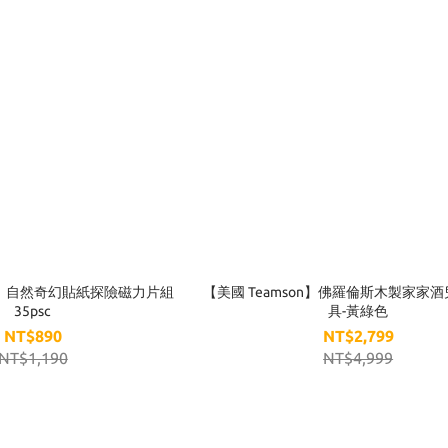
on】自然奇幻貼紙探險磁力片組
【美國 Teamson】佛羅倫斯木製家家
35psc
具-黃綠色
NT$890
NT$2,799
NT$1,190
NT$4,999