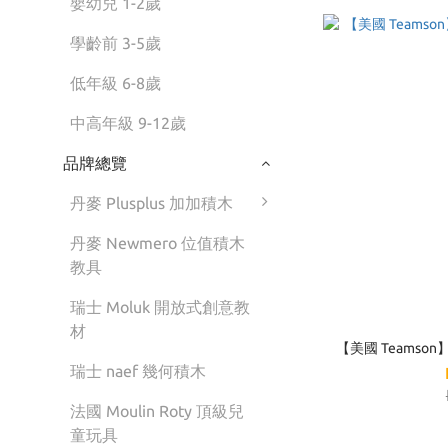
嬰幼兒 1-2歲
學齡前 3-5歲
低年級 6-8歲
中高年級 9-12歲
品牌總覽
丹麥 Plusplus 加加積木
丹麥 Newmero 位值積木
教具
瑞士 Moluk 開放式創意教
材
【美國 Teamso
瑞士 naef 幾何積木
法國 Moulin Roty 頂級兒
童玩具