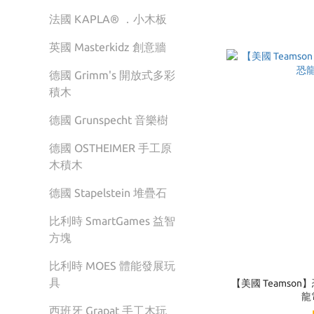
法國 KAPLA® ．小木板
英國 Masterkidz 創意牆
德國 Grimm's 開放式多彩
積木
德國 Grunspecht 音樂樹
德國 OSTHEIMER 手工原
木積木
德國 Stapelstein 堆疊石
比利時 SmartGames 益智
方塊
比利時 MOES 體能發展玩
具
【美國 Teamso
龍
西班牙 Grapat 手工木玩