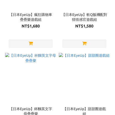
Brand
EyeUp
【日本EyeUp】瘋狂購物車
【日本EyeUp】軟Q飯糰配對
(17)
疊疊樂遊戲組
猜猜感官遊戲組
NT$1,680
NT$1,580
日本
EYEUP
(1)
【日本EyeUp】杯麵英文字
【日本EyeUp】甜甜圈遊戲
母疊疊樂
組