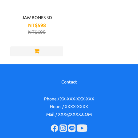
Brand
JAW
JAW BONES 3D
BONES
NT$598
(1)
NT$699
Contact
Phone / XX-XXX-XXX-XXX
Hours / XXXX-XXXX
Mail / XXX@XXXX.COM