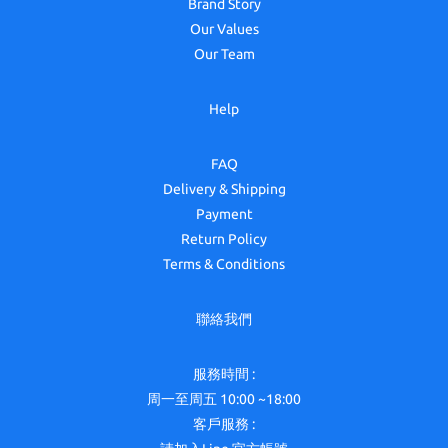
Brand Story
Our Values
Our Team
Help
FAQ
Delivery & Shipping
Payment
Return Policy
Terms & Conditions
聯絡我們
服務時間 :
周一至周五 10:00 ~18:00
客戶服務 :