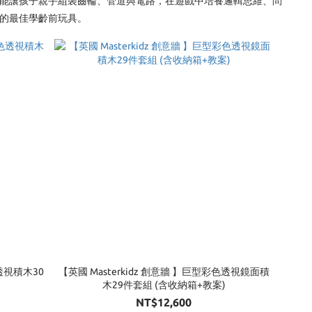
系列，能讓孩子親手組裝齒輪、管道與電路，在遊戲中培養邏輯思維、問
薦的最佳學齡前玩具。
色透視積木30
【英國 Masterkidz 創意牆 】巨型彩色透視鏡面積
木29件套組 (含收納箱+教案)
NT$12,600