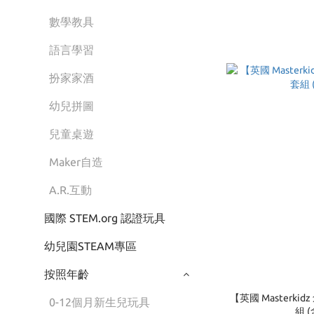
數學教具
語言學習
扮家家酒
幼兒拼圖
兒童桌遊
Maker自造
A.R.互動
國際 STEM.org 認證玩具
幼兒園STEAM專區
按照年齡
【英國 Masterk
0-12個月新生兒玩具
組