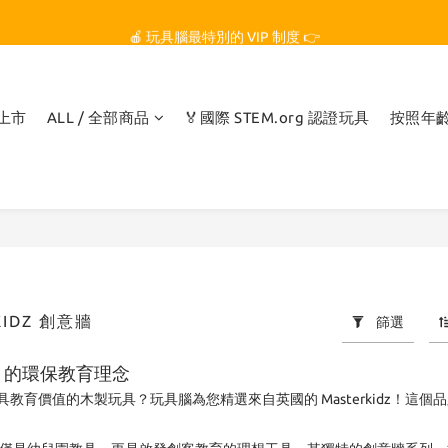
🏆 玩具腦是全台第一個獲得 STEM.org 教育平台
🍎 玩具腦最特別的 VIP 制度 👉
🏆 玩具腦是全台第一個獲得 STEM.org 教育平台
品上市
ALL / 全部商品
🏅國際 STEM.org 認證玩具
按照年
KIDZ 創意牆
篩選
idz 的環保教育理念
教育價值的木製玩具？玩具腦為您精選來自英國的 Masterkidz！這個