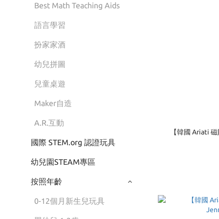
Best Math Teaching Aids
語言學習
扮家家酒
幼兒拼圖
兒童桌遊
Maker自造
A.R.互動
【韓國 Ariat
國際 STEM.org 認證玩具
幼兒園STEAM專區
按照年齡
0-12個月新生兒玩具