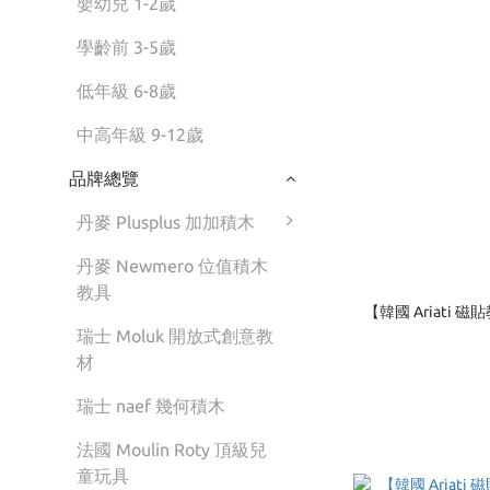
嬰幼兒 1-2歲
學齡前 3-5歲
低年級 6-8歲
中高年級 9-12歲
品牌總覽
丹麥 Plusplus 加加積木
丹麥 Newmero 位值積木
教具
【韓國 Ariati 磁
瑞士 Moluk 開放式創意教
材
瑞士 naef 幾何積木
法國 Moulin Roty 頂級兒
童玩具