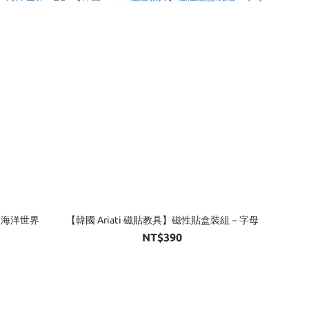
板－海洋世界
【韓國 Ariati 磁貼教具】磁性貼盒裝組－字母
NT$390