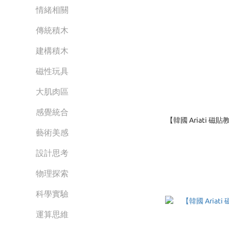
情緒相關
傳統積木
建構積木
磁性玩具
大肌肉區
感覺統合
【韓國 Ariati 
藝術美感
設計思考
物理探索
科學實驗
運算思維