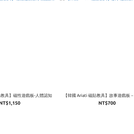
i 磁貼教具】磁性遊戲板-人體認知
【韓國 Ariati 磁貼教具】故事遊戲
NT$1,150
NT$700