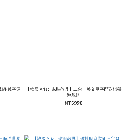
戲組-數字運
【韓國 Ariati 磁貼教具】二合一英文單字配對棋盤
遊戲組
NT$990