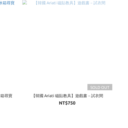
SOLD OUT
冰箱尋寶
【韓國 Ariati 磁貼教具】遊戲書－試衣間
NT$750