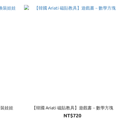
換裝娃娃
【韓國 Ariati 磁貼教具】遊戲書－數學方塊
NT$720