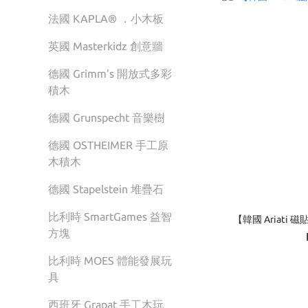
法國 KAPLA® ．小木板
英國 Masterkidz 創意牆
德國 Grimm's 開放式多彩
積木
德國 Grunspecht 音樂樹
德國 OSTHEIMER 手工原
木積木
德國 Stapelstein 堆疊石
比利時 SmartGames 益智
【韓國 Ariat
方塊
比利時 MOES 體能發展玩
具
西班牙 Grapat 手工木玩