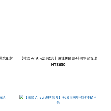
-職業配對
【韓國 Ariati 磁貼教具】磁性拼圖書-時間學習管理
NT$630