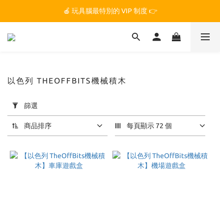
🏆 玩具腦是全台第一個獲得 STEM.org 教育平台
🍎 玩具腦最特別的 VIP 制度 👉
🏆 玩具腦是全台第一個獲得 STEM.org 教育平台
以色列 THEOFFBITS機械積木
套
篩選
用
篩
商品排序
每頁顯示 72 個
選
(0/20)
價格
(NT$)
~