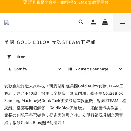
🏆 玩具腦是全台第一個獲得 STEM.org 教育平台
🏆 玩具腦是全台第一個獲得 STEM.org 教育平台
🍎 玩具腦最特別的 VIP 制度 👉
🏆 玩具腦是全台第一個獲得 STEM.org 教育平台
美國 GOLDIEBLOX 女孩STEAM工程組
Apply
Filter
Filter
(0/20)
Sort by
72 Items per page
Price
女孩也能打造未來科技！玩具腦引進美國GoldieBlox女孩STEAM工
Range
(NT$)
程組，適合4-10歲，採用安全材質，無毒耐用。孩子用GoldieBlox
Spinning Machine與Dunk Tank拼接滾輪或投籃機，點燃STEAM工程
思維。部落客開箱解答「GoldieBlox怎麼玩」，搭配圖卡與教案，
~
家長共創親子學習樂趣，促進專注與合作。立即解鎖玩具腦台灣官
網，啟發GoldieBlox無限創造力！