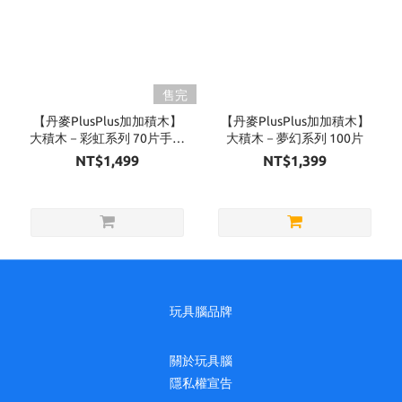
售完
【丹麥PlusPlus加加積木】
【丹麥PlusPlus加加積木】
大積木－彩虹系列 70片手提
大積木－夢幻系列 100片
盒
NT$1,499
NT$1,399
玩具腦品牌
關於玩具腦
隱私權宣告