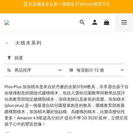
🏆 玩具腦是全台第一個獲得 STEM.org 教育平台
🏆 玩具腦是全台第一個獲得 STEM.org 教育平台
🍎 玩具腦最特別的 VIP 制度 👉
🏆 玩具腦是全台第一個獲得 STEM.org 教育平台
－ 大積木系列
套
篩選
用
篩
商品排序
每頁顯示 72 個
選
(0/20)
Plus-Plus 加加積木是來自於丹麥的全新STEM教具，非常適合孩子自
價格
由發揮創意的開放式建構積木，包括入選幼兒園教學與教學品質評
估表教育部指定建構類積木，深得老師以及家長的喜愛。加加積木
(NT$)
(plus-plus) 是一個最適合幼兒園發展創意的教具，榮獲教育部推薦
建構類積木，加加積木屬於低結構、高建構的積木，比樂高變化性
更多！Amazon 4.9星超高分好評 從玩中學 2D 到3D 延伸，立體呈現
~
孩子心中的豐富想像！