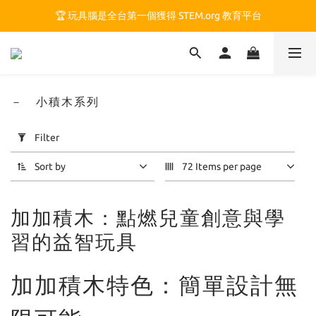
🏆 玩具腦是全台第一個獲得 STEM.org 教育平台
🏆 玩具腦是全台第一個獲得 STEM.org 教育平台
🍎 玩具腦最特別的 VIP 制度 👉
🏆 玩具腦是全台第一個獲得 STEM.org 教育平台
－ 小積木系列
Apply
Filter
Filter
(0/20)
Sort by
72 Items per page
Price
Range
加加積木：點燃兒童創意與學
(NT$)
習的益智玩具
~
加加積木特色：簡單設計無