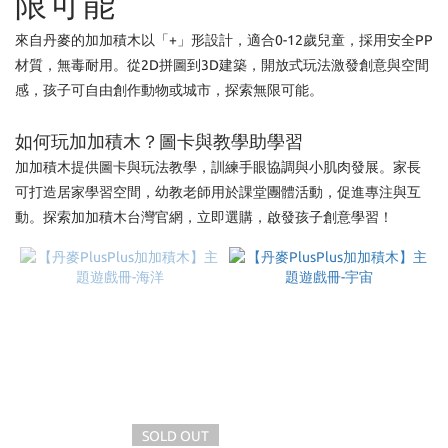
限可能
Brand
來自丹麥的加加積木以「+」形設計，適合0-12歲兒童，採用安全PP
丹麥
材質，無毒耐用。從2D拼圖到3D建築，開放式玩法激發創意與空間
PlusPlus
感，孩子可自由創作動物或城市，探索無限可能。
加加積
木 (18)
如何玩加加積木？圖卡與教學助學習
加加積木提供圖卡與玩法教學，訓練手眼協調與小肌肉發展。家長
可打造居家學習空間，幼教老師用於課堂團體活動，促進專注與互
動。探索加加積木台灣官網，立即選購，啟發孩子創意學習！
SOLD OUT