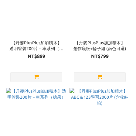
【丹麥PlusPlus加加積木】
【丹麥PlusPlus加加積木】
透明管裝200片－車系列（火
創作底板+輪子組 (兩色可選)
焰）
NT$899
NT$799