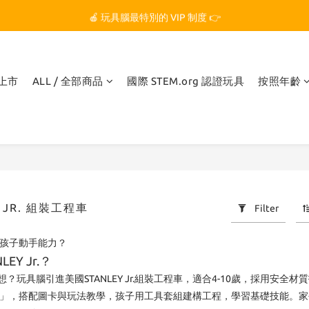
🏆 玩具腦是全台第一個獲得 STEM.org 教育平台
🍎 玩具腦最特別的 VIP 制度 👉
🏆 玩具腦是全台第一個獲得 STEM.org 教育平台
品上市
ALL / 全部商品
國際 STEM.org 認證玩具
按照年齡
Y JR. 組裝工程車
Filter
何啟發孩子動手能力？
EY Jr.？
？玩具腦引進美國STANLEY Jr.組裝工程車，適合4-10歲，採用
r.怎麼玩」，搭配圖卡與玩法教學，孩子用工具套組建構工程，學習基礎技