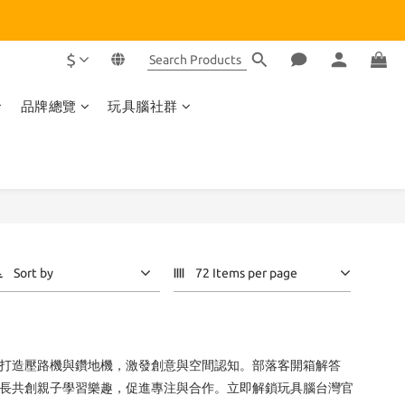
$
品牌總覽
玩具腦社群
Sort by
72 Items per page
安全材質打造壓路機與鑽地機，激發創意與空間認知。部落客開箱解答
能。家長共創親子學習樂趣，促進專注與合作。立即解鎖玩具腦台灣官