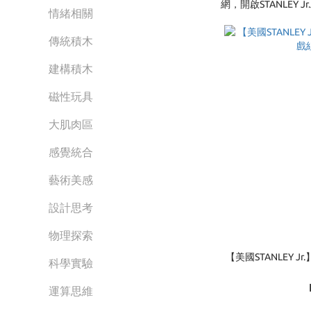
網，開啟STANLEY J
情緒相關
傳統積木
建構積木
磁性玩具
大肌肉區
感覺統合
藝術美感
設計思考
物理探索
【美國STANLEY 
科學實驗
運算思維