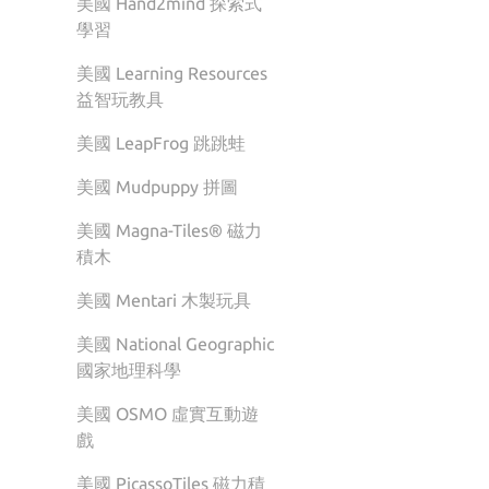
美國 Hand2mind 探索式
學習
美國 Learning Resources
益智玩教具
美國 LeapFrog 跳跳蛙
美國 Mudpuppy 拼圖
美國 Magna-Tiles® 磁力
積木
美國 Mentari 木製玩具
美國 National Geographic
國家地理科學
美國 OSMO 虛實互動遊
戲
美國 PicassoTiles 磁力積