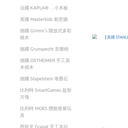
法國 KAPLA® ．小木板
英國 Masterkidz 創意牆
德國 Grimm's 開放式多彩
積木
德國 Grunspecht 音樂樹
德國 OSTHEIMER 手工原
木積木
德國 Stapelstein 堆疊石
比利時 SmartGames 益智
方塊
比利時 MOES 體能發展玩
具
西班牙 Grapat 手工木玩