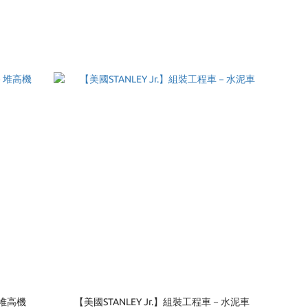
－堆高機
【美國STANLEY Jr.】組裝工程車－水泥車