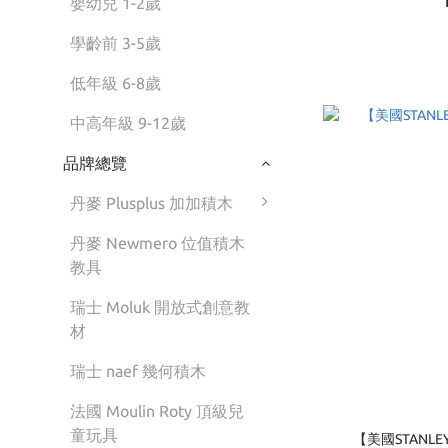
嬰幼兒 1-2歲
學齡前 3-5歲
低年級 6-8歲
中高年級 9-12歲
品牌總覽
丹麥 Plusplus 加加積木
丹麥 Newmero 位值積木
教具
瑞士 Moluk 開放式創意教
材
瑞士 naef 幾何積木
法國 Moulin Roty 頂級兒
童玩具
【美國STANL