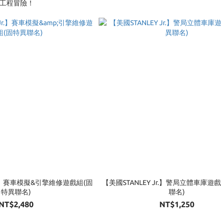
r.工程冒險！
Jr.】賽車模擬&引擎維修遊戲組(固
【美國STANLEY Jr.】警局立體車庫遊
特異聯名)
聯名)
NT$2,480
NT$1,250