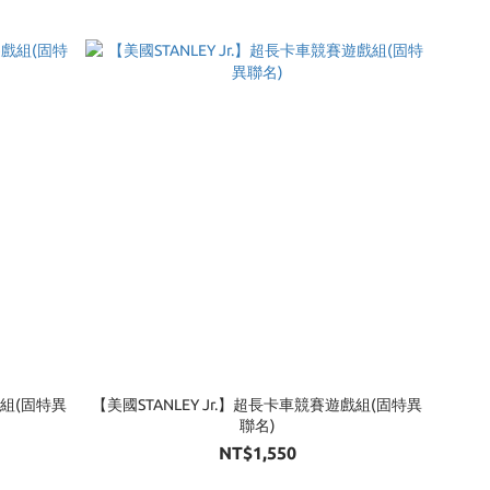
戲組(固特異
【美國STANLEY Jr.】超長卡車競賽遊戲組(固特異
聯名)
NT$1,550