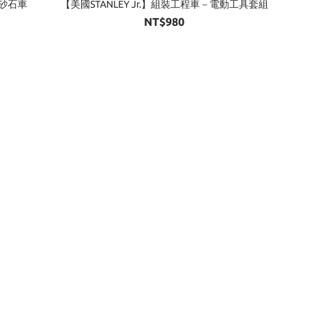
－砂石車
【美國STANLEY Jr.】組裝工程車－電動工具套組
NT$980