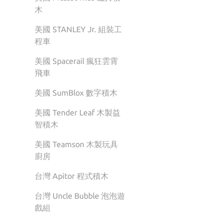
木
美國 STANLEY Jr. 組裝工
程車
美國 Spacerail 瘋狂雲霄
飛車
美國 SumBlox 數字積木
美國 Tender Leaf 木製益
智積木
美國 Teamson 木製玩具
廚房
台灣 Apitor 程式積木
台灣 Uncle Bubble 泡泡遊
戲組