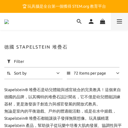
🏆 玩具腦是全台第一個獲得 STEM.org 教育平台
🏆 玩具腦是全台第一個獲得 STEM.org 教育平台
🍎 玩具腦最特別的 VIP 制度 👉
🏆 玩具腦是全台第一個獲得 STEM.org 教育平台
德國 STAPELSTEIN 堆疊石
Apply
Filter
Filter
(0/20)
Sort by
72 Items per page
Price
Stapelstein® 堆疊石是幼兒體能與感官統合的完美教具！這個來自
Range
(NT$)
德國的品牌，以其獨特的堆疊石設計聞名，它不僅是幼兒體能訓練
器材，更是激發孩子創造力與感官發展的開放式教具。
無論是室內的平衡遊戲、戶外的體適能活動，或是在水中嬉戲，
~
Stapelstein® 堆疊石都能讓孩子發揮無限想像。玩具腦精選
Stapelstein 產品，幫助孩子從玩樂中培養大肌肉發展、協調性與平