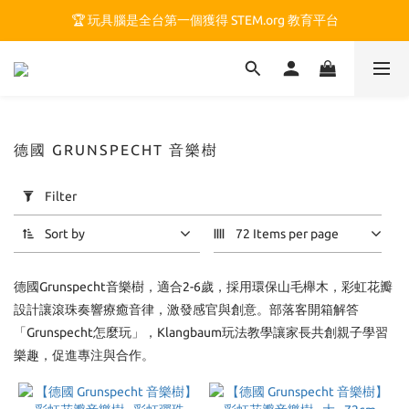
🏆 玩具腦是全台第一個獲得 STEM.org 教育平台
🏆 玩具腦是全台第一個獲得 STEM.org 教育平台
🍎 玩具腦最特別的 VIP 制度 👉
🏆 玩具腦是全台第一個獲得 STEM.org 教育平台
德國 GRUNSPECHT 音樂樹
Apply
Filter
Filter
(0/20)
Sort by
72 Items per page
Price
德國Grunspecht音樂樹，適合2-6歲，採用環保山毛櫸木，彩虹花瓣
Range
(NT$)
設計讓滾珠奏響療癒音律，激發感官與創意。部落客開箱解答
「Grunspecht怎麼玩」，Klangbaum玩法教學讓家長共創親子學習
樂趣，促進專注與合作。
~