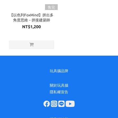
售完
品
牌
【以色列FoxMind】拼出多
角度思維－拼接建築師
FoxMind
NT$1,200
(1)
玩具腦品牌
關於玩具腦
隱私權宣告