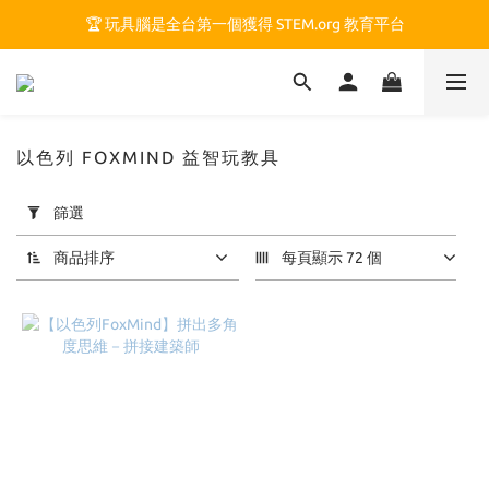
🏆 玩具腦是全台第一個獲得 STEM.org 教育平台
🏆 玩具腦是全台第一個獲得 STEM.org 教育平台
🍎 玩具腦最特別的 VIP 制度 👉
🏆 玩具腦是全台第一個獲得 STEM.org 教育平台
以色列 FOXMIND 益智玩教具
套
篩選
用
篩
商品排序
每頁顯示 72 個
選
(0/20)
價格
(NT$)
~