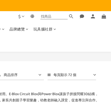
$
齡
品牌總覽
玩具腦社群
商品排序
每頁顯示 72 個
ox Circuit Blox與Power Blox讓孩子拼接閃耀3D結構，
學，家長共創親子學習樂趣，幼教老師融入課堂，促進專注與合作。