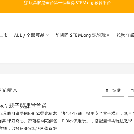
🏆 玩具腦是全台第一個獲得 STEM.org 教育平台
🍎 玩具腦最特別的 VIP 制度 👉
🏆 玩具腦是全台第一個獲得 STEM.org 教育平台
品上市
ALL / 全部商品
🏅國際 STEM.org 認證玩具
按照年
 聲光積木
篩選
lox？親子與課堂首選
引進美國E-Blox聲光積木，適合6-12歲，採用安全電子模組，無毒耐用。E-Bl
燃科學好奇心。部落客開箱解答「E-Blox怎麼玩」，搭配圖卡與玩法教
網，啟發E-Blox無限科學冒險！