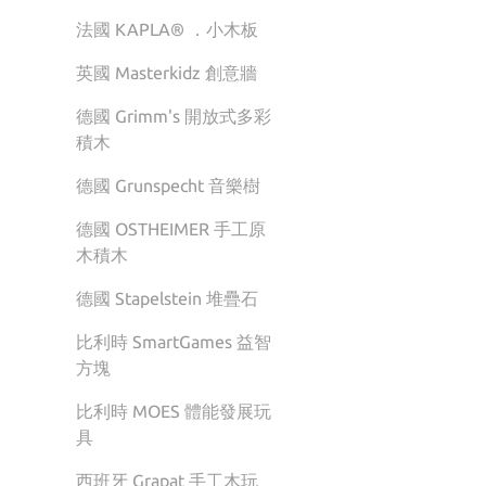
法國 KAPLA® ．小木板
英國 Masterkidz 創意牆
德國 Grimm's 開放式多彩
積木
德國 Grunspecht 音樂樹
德國 OSTHEIMER 手工原
木積木
德國 Stapelstein 堆疊石
比利時 SmartGames 益智
方塊
比利時 MOES 體能發展玩
具
西班牙 Grapat 手工木玩