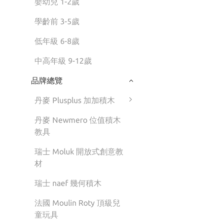
嬰幼兒 1-2歲
學齡前 3-5歲
低年級 6-8歲
中高年級 9-12歲
品牌總覽
丹麥 Plusplus 加加積木
丹麥 Newmero 位值積木
教具
瑞士 Moluk 開放式創意教
材
瑞士 naef 幾何積木
法國 Moulin Roty 頂級兒
童玩具