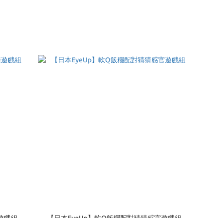
遊戲組
【日本EyeUp】軟Q飯糰配對猜猜感官遊戲組