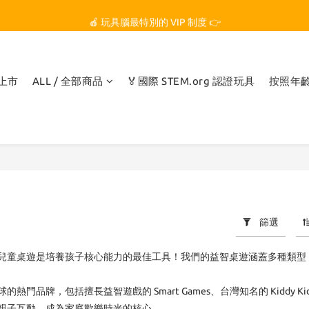
🏆 玩具腦是全台第一個獲得 STEM.org 教育平台
🍎 玩具腦最特別的 VIP 制度 👉
🏆 玩具腦是全台第一個獲得 STEM.org 教育平台
品上市
ALL / 全部商品
🏅國際 STEM.org 認證玩具
按照年
篩選
兒童桌遊是培養孩子核心能力的最佳工具！我們的益智桌遊涵蓋多種類型
品牌，包括擅長益智遊戲的 Smart Games、台灣知名的 Kiddy Kiddo 綺迪樂、
親子互動，成為家庭歡樂時光的核心。