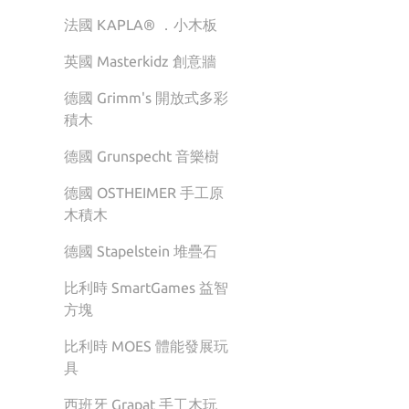
法國 KAPLA® ．小木板
英國 Masterkidz 創意牆
德國 Grimm's 開放式多彩
積木
德國 Grunspecht 音樂樹
德國 OSTHEIMER 手工原
木積木
德國 Stapelstein 堆疊石
比利時 SmartGames 益智
方塊
比利時 MOES 體能發展玩
具
西班牙 Grapat 手工木玩