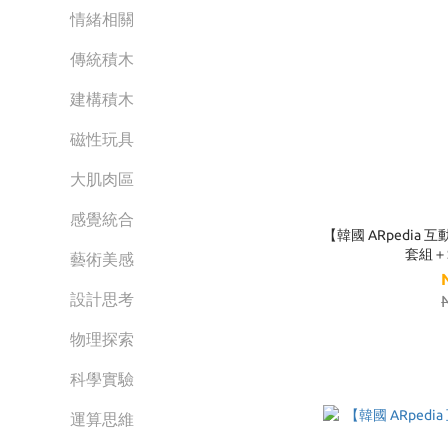
情緒相關
傳統積木
建構積木
磁性玩具
大肌肉區
感覺統合
【韓國 ARpedia 
套組＋St
藝術美感
設計思考
物理探索
科學實驗
運算思維