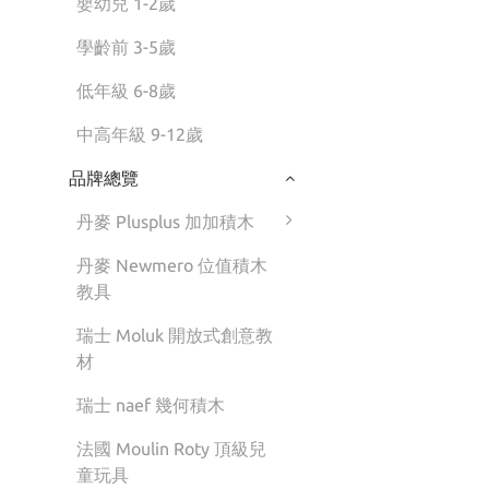
嬰幼兒 1-2歲
學齡前 3-5歲
低年級 6-8歲
中高年級 9-12歲
品牌總覽
丹麥 Plusplus 加加積木
丹麥 Newmero 位值積木
教具
瑞士 Moluk 開放式創意教
材
瑞士 naef 幾何積木
法國 Moulin Roty 頂級兒
童玩具