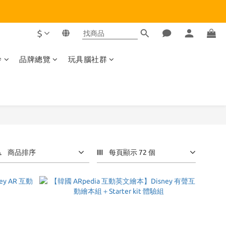
$
齡
品牌總覽
玩具腦社群
商品排序
每頁顯示 72 個