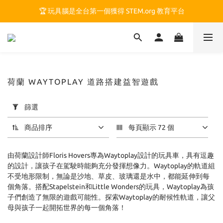
🏆 玩具腦是全台第一個獲得 STEM.org 教育平台
🏆 玩具腦是全台第一個獲得 STEM.org 教育平台
🍎 玩具腦最特別的 VIP 制度 👉
🏆 玩具腦是全台第一個獲得 STEM.org 教育平台
荷蘭 WAYTOPLAY 道路搭建益智遊戲
套
篩選
用
篩
商品排序
每頁顯示 72 個
選
(0/20)
由荷蘭設計師Floris Hovers專為Waytoplay設計的玩具車，具有逗趣
價格
的設計，讓孩子在駕駛時能夠充分發揮想像力。Waytoplay的軌道組
不受地形限制，無論是沙地、草皮、玻璃還是水中，都能延伸到每
(NT$)
個角落。搭配Stapelstein和Little Wonders的玩具，Waytoplay為孩
子們創造了無限的遊戲可能性。探索Waytoplay的耐候性軌道，讓父
母與孩子一起開拓世界的每一個角落！
~