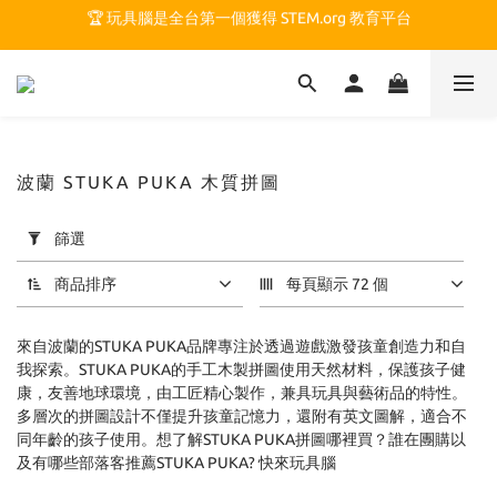
🏆 玩具腦是全台第一個獲得 STEM.org 教育平台
🏆 玩具腦是全台第一個獲得 STEM.org 教育平台
🍎 玩具腦最特別的 VIP 制度 👉
🏆 玩具腦是全台第一個獲得 STEM.org 教育平台
波蘭 STUKA PUKA 木質拼圖
套
篩選
用
篩
商品排序
每頁顯示 72 個
選
(0/20)
來自波蘭的STUKA PUKA品牌專注於透過遊戲激發孩童創造力和自
價格
我探索。STUKA PUKA的手工木製拼圖使用天然材料，保護孩子健
康，友善地球環境，由工匠精心製作，兼具玩具與藝術品的特性。
(NT$)
多層次的拼圖設計不僅提升孩童記憶力，還附有英文圖解，適合不
同年齡的孩子使用。想了解STUKA PUKA拼圖哪裡買？誰在團購以
及有哪些部落客推薦STUKA PUKA? 快來玩具腦
~