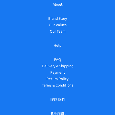
About
Brand Story
Our Values
Our Team
Help
FAQ
Delivery & Shipping
Payment
Return Policy
Terms & Conditions
聯絡我們
服務時間 :