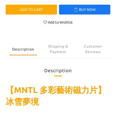
ADD TO CART
BUY NOW
Add to Wishlist
Shipping &
Customer
Description
Payment
Reviews
Description
【MNTL 多彩藝術磁力片】
冰雪夢境