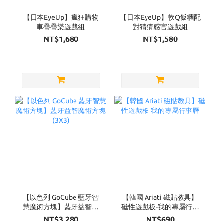
【日本EyeUp】瘋狂購物
【日本EyeUp】軟Q飯糰配
車疊疊樂遊戲組
對猜猜感官遊戲組
NT$1,680
NT$1,580
【以色列 GoCube 藍牙智
【韓國 Ariati 磁貼教具】
慧魔術方塊】藍牙益智魔
磁性遊戲板-我的專屬行事
術方塊(3X3)
曆
NT$3,280
NT$690