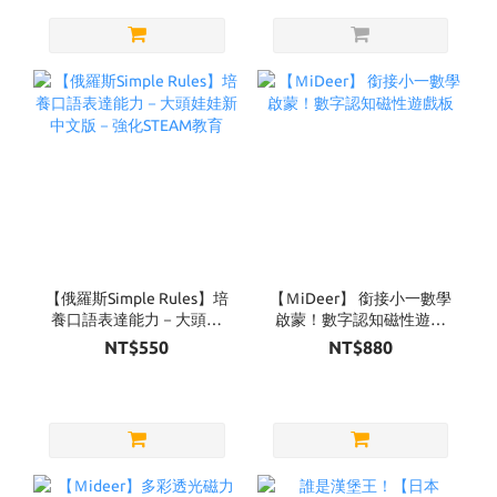
【俄羅斯Simple Rules】培
【ＭiDeer】 銜接小一數學
養口語表達能力－大頭娃
啟蒙！數字認知磁性遊戲
娃新中文版－強化STEAM
板
NT$550
NT$880
教育