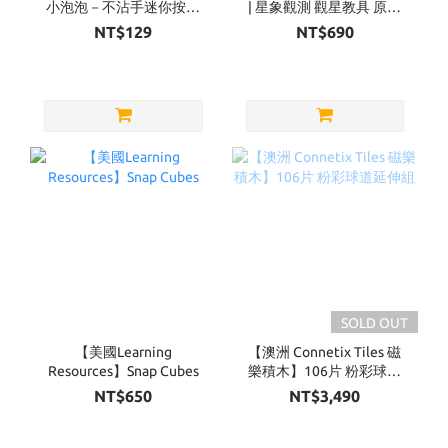
小泡泡－不沾手迷你按壓
| 星象觀測 觀星教具 原木
泡泡（四款可選）
款
NT$129
NT$690
SOLD OUT
【美國Learning
【澳洲 Connetix Tiles 磁
Resources】Snap Cubes
樂積木】106片 粉彩球道
延伸組
NT$650
NT$3,490