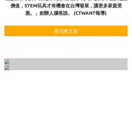
價值，STEM玩具才有機會在台灣發展，讓更多家庭受
惠。」創辦人腦爸說。 (CTWANT報導)
看完整文章
開放式玩具是什麼？專注力、意志力、想像力
如何正確的選一個適合孩子的玩具 ? 3-6歲玩具
一次培養的10種開放式遊戲大公開！
選購前一定要知道的3大要點