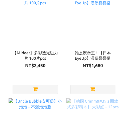
【Ｍideer】多彩透光磁力
誰是漢堡王！【日本
片 100片pcs
EyeUp】漢堡疊疊樂
NT$2,450
NT$1,680