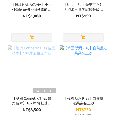
【日本HANAYAMA】小小
【Uncle Bubble安可堡】
科學家系列－伽利略的鐵
大泡泡－世界記錄等級
球
超級泡泡水補充瓶
NT$1,880
NT$199
32OZ（黃蓋）
SOLD OUT
【澳洲 Connetix Tiles 磁
【韓國 玩玩Play】自然魔
樂積木】102片 彩虹基本
法朵朵黏土沙
組
NT$3,500
NT$750