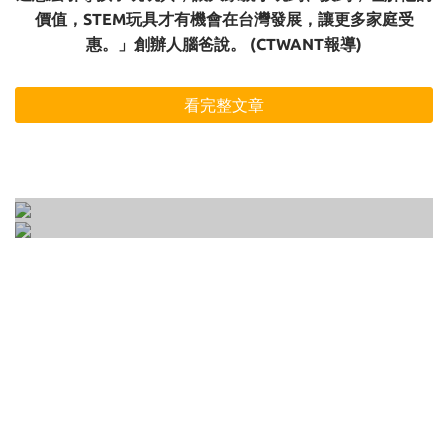
價值，STEM玩具才有機會在台灣發展，讓更多家庭受
惠。」創辦人腦爸說。 (CTWANT報導)
看完整文章
開放式玩具是什麼？專注力、意志力、想像力
如何正確的選一個適合孩子的玩具 ? 3-6歲玩具
一次培養的10種開放式遊戲大公開！
選購前一定要知道的3大要點