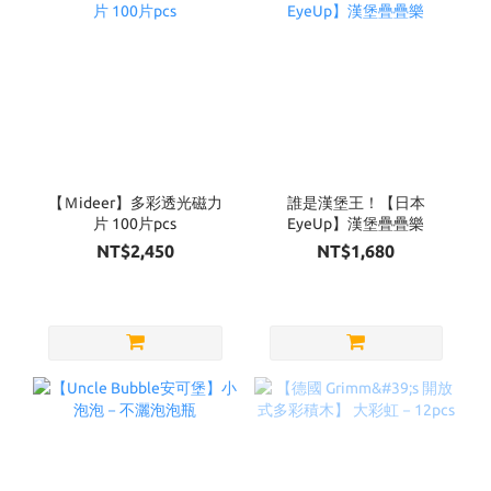
【Ｍideer】多彩透光磁力
誰是漢堡王！【日本
片 100片pcs
EyeUp】漢堡疊疊樂
NT$2,450
NT$1,680