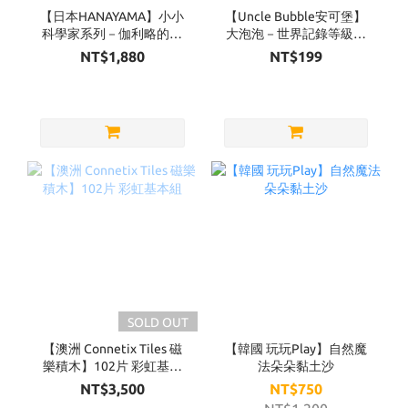
【日本HANAYAMA】小小
【Uncle Bubble安可堡】
科學家系列－伽利略的鐵
大泡泡－世界記錄等級
球
超級泡泡水補充瓶
NT$1,880
NT$199
32OZ（黃蓋）
SOLD OUT
【澳洲 Connetix Tiles 磁
【韓國 玩玩Play】自然魔
樂積木】102片 彩虹基本
法朵朵黏土沙
組
NT$3,500
NT$750