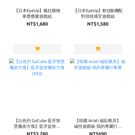
【日本EyeUp】瘋狂購物
【日本EyeUp】軟Q飯糰配
車疊疊樂遊戲組
對猜猜感官遊戲組
NT$1,680
NT$1,580
【以色列 GoCube 藍牙智
【韓國 Ariati 磁貼教具】
慧魔術方塊】藍牙益智魔
磁性遊戲板-我的專屬行事
術方塊(3X3)
曆
NT$3,280
NT$690