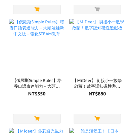
【俄羅斯Simple Rules】培
【ＭiDeer】 銜接小一數學
養口語表達能力－大頭娃
啟蒙！數字認知磁性遊戲
娃新中文版－強化STEAM
板
NT$550
NT$880
教育