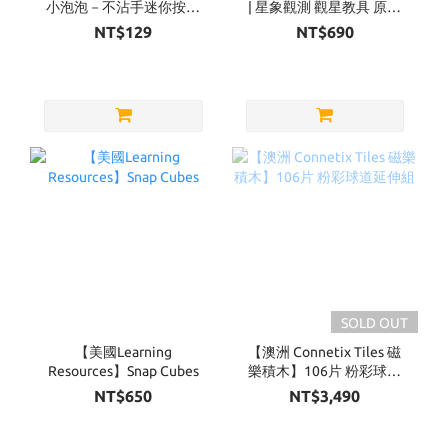
小泡泡－不沾手迷你按壓
| 星象觀測 觀星教具 原木
泡泡（四款可選）
款
NT$129
NT$690
SOLD OUT
【美國Learning
【澳洲 Connetix Tiles 磁
Resources】Snap Cubes
樂積木】106片 粉彩球道
延伸組
NT$650
NT$3,490