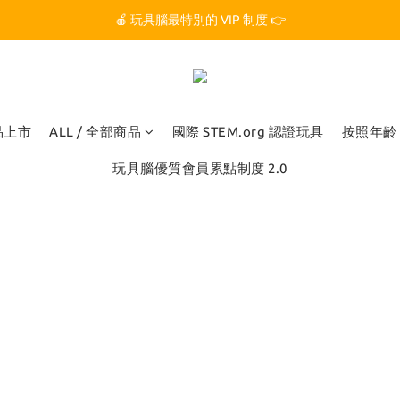
🏆 玩具腦是全台第一個獲得 STEM.org 教育平台
🍎 玩具腦最特別的 VIP 制度 👉
🏆 玩具腦是全台第一個獲得 STEM.org 教育平台
新品上市
ALL / 全部商品
國際 STEM.org 認證玩具
按照年齡
玩具腦優質會員累點制度 2.0