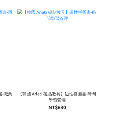
書-職業
【韓國 Ariati 磁貼教具】磁性拼圖書-時間
學習管理
NT$630