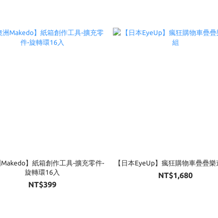
Makedo】紙箱創作工具-擴充零件-
【日本EyeUp】瘋狂購物車疊疊
旋轉環16入
NT$1,680
NT$399