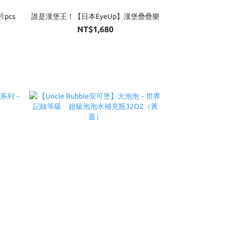
pcs
誰是漢堡王！【日本EyeUp】漢堡疊疊樂
NT$1,680