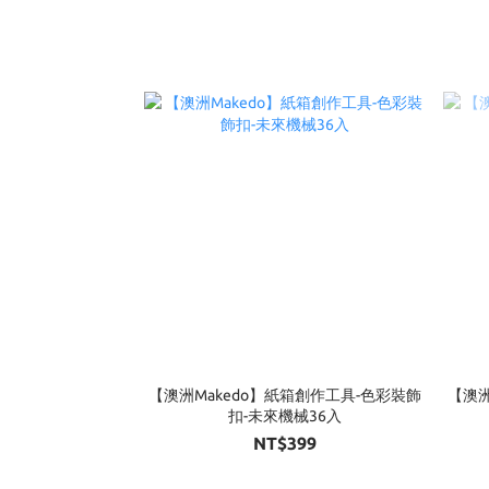
【澳洲Makedo】紙箱創作工具-色彩裝飾
【澳洲
扣-未來機械36入
NT$399