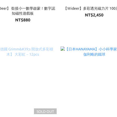
Deer】 銜接小一數學啟蒙！數字認
【Ｍideer】多彩透光磁力片 100片
知磁性遊戲板
NT$2,450
NT$880
SOLD OUT