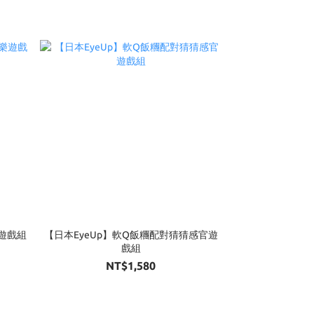
樂遊戲組
【日本EyeUp】軟Q飯糰配對猜猜感官遊
戲組
NT$1,580