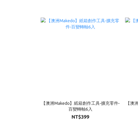
【澳洲Makedo】紙箱創作工具-擴充零件-
【澳洲
百變轉軸6入
NT$399