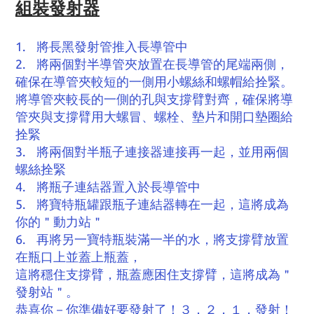
組裝發射器
1. 將長黑發射管推入長導管中
2. 將兩個對半導管夾放置在長導管的尾端兩側，
確保在導管夾較短的一側用小螺絲和螺帽給拴緊。
將導管夾較長的一側的孔與支撐臂對齊，確保將導
管夾與支撐臂用大螺冒、螺栓、墊片和開口墊圈給
拴緊
3. 將兩個對半瓶子連接器連接再一起，並用兩個
螺絲拴緊
4. 將瓶子連結器置入於長導管中
5. 將寶特瓶罐跟瓶子連結器轉在一起，這將成為
你的＂動力站＂
6. 再將另一寶特瓶裝滿一半的水，將支撐臂放置
在瓶口上並蓋上瓶蓋，
這將穩住支撐臂，瓶蓋應困住支撐臂，這將成為＂
發射站＂。
恭喜你－你準備好要發射了！３，２，１，發射！