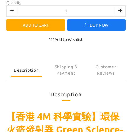
Quantity
ADD TO CART
BUY NOW
Add to Wishlist
Shipping &
Customer
Description
Payment
Reviews
Description
【香港 4M 科學實驗】環保
火箭發射器 Green Science-