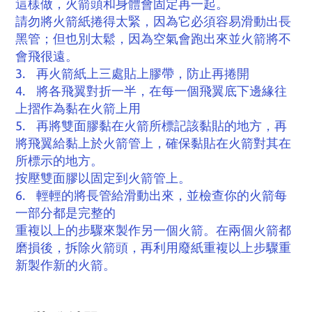
這樣做，火箭頭和身體會固定再一起。
請勿將火箭紙捲得太緊，因為它必須容易滑動出長
黑管；但也別太鬆，因為空氣會跑出來並火箭將不
會飛很遠。
3. 再火箭紙上三處貼上膠帶，防止再捲開
4. 將各飛翼對折一半，在每一個飛翼底下邊緣往
上摺作為黏在火箭上用
5. 再將雙面膠黏在火箭所標記該黏貼的地方，再
將飛翼給黏上於火箭管上，確保黏貼在火箭對其在
所標示的地方。
按壓雙面膠以固定到火箭管上。
6. 輕輕的將長管給滑動出來，並檢查你的火箭每
一部分都是完整的
重複以上的步驟來製作另一個火箭。在兩個火箭都
磨損後，拆除火箭頭，再利用廢紙重複以上步驟重
新製作新的火箭。