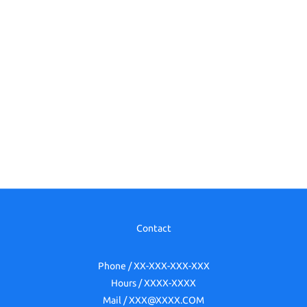
Contact
Phone / XX-XXX-XXX-XXX
Hours / XXXX-XXXX
Mail / XXX@XXXX.COM