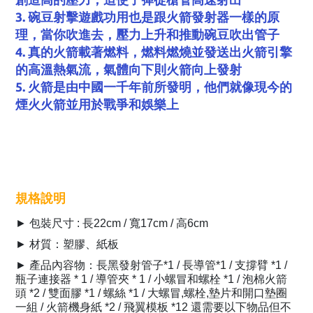
3. 碗豆射擊遊戲功用也是跟火箭發射器一樣的原
理，當你吹進去，壓力上升和推動碗豆吹出管子
4. 真的火箭載著燃料，燃料燃燒並發送出火箭引擎
的高溫熱氣流，氣體向下則火箭向上發射
5. 火箭是由中國一千年前所發明，他們就像現今的
煙火火箭並用於戰爭和娛樂上
規格說明
► 包裝尺寸 : 長22cm / 寬17cm / 高6cm
► 材質：塑膠、紙板
► 產品內容物：長黑發射管子*1 / 長導管*1 / 支撐臂 *1 /
瓶子連接器 * 1 / 導管夾 * 1 / 小螺冒和螺栓 *1 / 泡棉火箭
頭 *2 / 雙面膠 *1 / 螺絲 *1 / 大螺冒,螺栓,墊片和開口墊圈
一組 / 火箭機身紙 *2 / 飛翼模板 *12 還需要以下物品但不