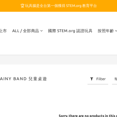
🏆 玩具腦是全台第一個獲得 STEM.org 教育平台
🍎 玩具腦最特別的 VIP 制度 👉
🏆 玩具腦是全台第一個獲得 STEM.org 教育平台
品上市
ALL / 全部商品
國際 STEM.org 認證玩具
按照年齡
RAINY BAND 兒童桌遊
Filter
Sorry, there are no products in this 