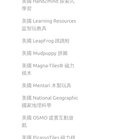
美國 Hand2mind 探索式
學習
美國 Learning Resources
益智玩教具
美國 LeapFrog 跳跳蛙
美國 Mudpuppy 拼圖
美國 Magna-Tiles® 磁力
積木
美國 Mentari 木製玩具
美國 National Geographic
國家地理科學
美國 OSMO 虛實互動遊
戲
美國 PicassoTiles 磁力積