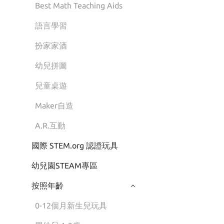
Best Math Teaching Aids
語言學習
扮家家酒
幼兒拼圖
兒童桌遊
Maker自造
A.R.互動
國際 STEM.org 認證玩具
幼兒園STEAM專區
按照年齡
0-12個月新生兒玩具