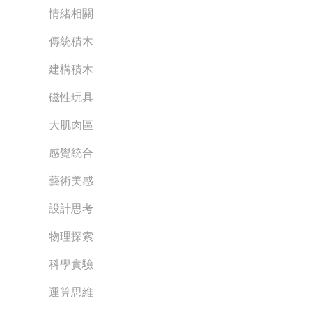
情緒相關
傳統積木
建構積木
磁性玩具
大肌肉區
感覺統合
藝術美感
設計思考
物理探索
科學實驗
運算思維