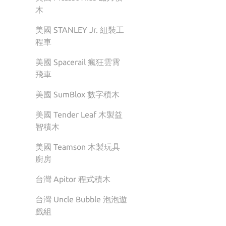
木
美國 STANLEY Jr. 組裝工
程車
美國 Spacerail 瘋狂雲霄
飛車
美國 SumBlox 數字積木
美國 Tender Leaf 木製益
智積木
美國 Teamson 木製玩具
廚房
台灣 Apitor 程式積木
台灣 Uncle Bubble 泡泡遊
戲組