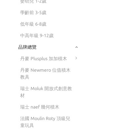
嬰幼兒 1-2歲
學齡前 3-5歲
低年級 6-8歲
中高年級 9-12歲
品牌總覽
丹麥 Plusplus 加加積木
丹麥 Newmero 位值積木
教具
瑞士 Moluk 開放式創意教
材
瑞士 naef 幾何積木
法國 Moulin Roty 頂級兒
童玩具