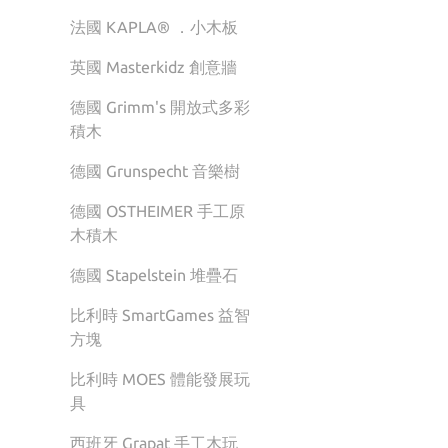
法國 KAPLA® ．小木板
英國 Masterkidz 創意牆
德國 Grimm's 開放式多彩
積木
德國 Grunspecht 音樂樹
德國 OSTHEIMER 手工原
木積木
德國 Stapelstein 堆疊石
比利時 SmartGames 益智
方塊
比利時 MOES 體能發展玩
具
西班牙 Grapat 手工木玩