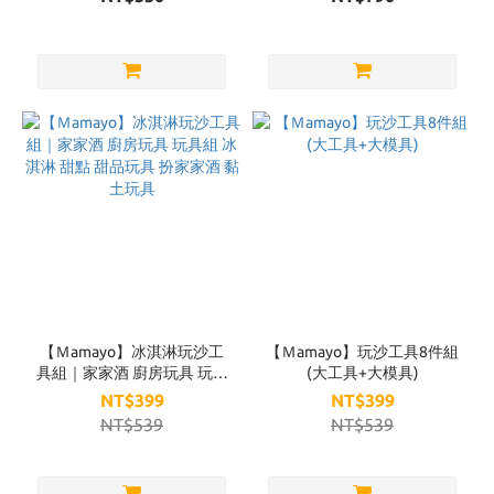
【Ｍamayo】冰淇淋玩沙工
【Ｍamayo】玩沙工具8件組
具組｜家家酒 廚房玩具 玩具
(大工具+大模具)
組 冰淇淋 甜點 甜品玩具 扮
NT$399
NT$399
家家酒 黏土玩具
NT$539
NT$539