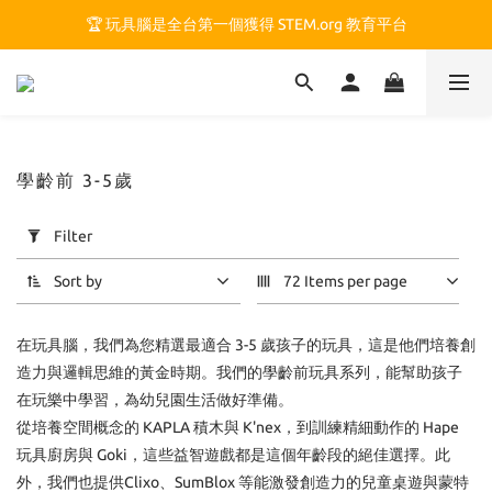
🏆 玩具腦是全台第一個獲得 STEM.org 教育平台
🏆 玩具腦是全台第一個獲得 STEM.org 教育平台
🍎 玩具腦最特別的 VIP 制度 👉
🏆 玩具腦是全台第一個獲得 STEM.org 教育平台
學齡前 3-5歲
Apply
Filter
Filter
(0/20)
Sort by
72 Items per page
Price
在玩具腦，我們為您精選最適合 3-5 歲孩子的玩具，這是他們培養創
Range
(NT$)
造力與邏輯思維的黃金時期。我們的學齡前玩具系列，能幫助孩子
在玩樂中學習，為幼兒園生活做好準備。
從培養空間概念的 KAPLA 積木與 K'nex，到訓練精細動作的 Hape
~
玩具廚房與 Goki，這些益智遊戲都是這個年齡段的絕佳選擇。此
外，我們也提供Clixo、SumBlox 等能激發創造力的兒童桌遊與蒙特