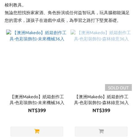
梭利教具。
Brand
無論您想找扮家家酒、角色扮演或任何益智玩具，玩具腦都能滿足
您的需求，讓孩子在遊戲中成長，為學習之路打下堅實基礎。
Mideer
(70)
Masterkidz
(52)
德國
Grimms
(52)
kapla
SOLD OUT
(47)
【澳洲Makedo】紙箱創作工
【澳洲Makedo】紙箱創作工
mamayo
具-色彩裝飾扣-未來機械36入
具-色彩裝飾扣-森林綠意36入
(39)
NT$399
NT$399
Connetix
磁力積木
(36)