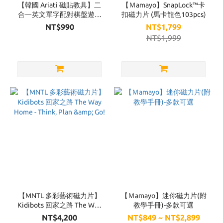
【韓國 Ariati 磁貼教具】二
【Ｍamayo】SnapLock™卡
合一英文單字配對棋盤遊戲
扣磁力片 (馬卡龍色103pcs)
組
NT$990
NT$1,799
NT$1,999
【MNTL 多彩藝術磁力片】
【Ｍamayo】迷你磁力片(附
Kidibots 回家之路 The Way
教學手冊)-多款可選
Home - Think, Plan & Go!
NT$4,200
NT$849 ~ NT$2,899