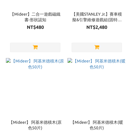
【Mideer】二合一遊戲磁鐵
【美國STANLEY Jr.】賽車模
書-形狀認知
擬&引擎維修遊戲組(固特異
聯名)
NT$480
NT$2,480
【Mideer】 阿基米德積木(原
【Mideer】 阿基米德積木(暖
色50片)
色50片)