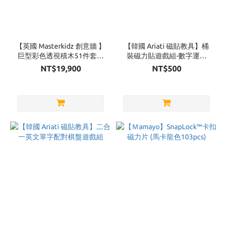
【英國 Masterkidz 創意牆 】
【韓國 Ariati 磁貼教具】桶
巨型彩色透視積木51件套裝
裝磁力貼遊戲組-數字運算
(含收納箱+教案)
(70pcs)+英文字母 (61pcs)
NT$19,900
NT$500