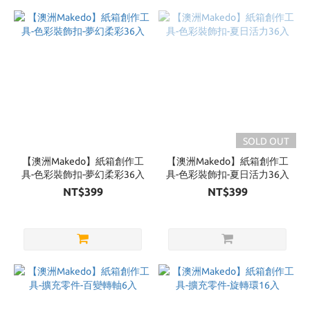
Learning
Kitds
(30)
瑞士
naef
(26)
Magpia
Ariati
SOLD OUT
(24)
【澳洲Makedo】紙箱創作工
【澳洲Makedo】紙箱創作工
Show
具-色彩裝飾扣-夢幻柔彩36入
具-色彩裝飾扣-夏日活力36入
more
NT$399
NT$399