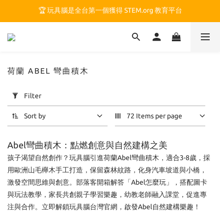
🏆 玩具腦是全台第一個獲得 STEM.org 教育平台
🏆 玩具腦是全台第一個獲得 STEM.org 教育平台
🍎 玩具腦最特別的 VIP 制度 👉
🏆 玩具腦是全台第一個獲得 STEM.org 教育平台
荷蘭 ABEL 彎曲積木
Apply
Filter
Filter
(0/20)
Sort by
72 Items per page
Price
Abel彎曲積木：點燃創意與自然建構之美
Range
(NT$)
孩子渴望自然創作？玩具腦引進荷蘭Abel彎曲積木，適合3-8歲，採
用歐洲山毛櫸木手工打造，保留森林紋路，化身汽車坡道與小橋，
激發空間思維與創意。部落客開箱解答「Abel怎麼玩」，搭配圖卡
~
與玩法教學，家長共創親子學習樂趣，幼教老師融入課堂，促進專
注與合作。立即解鎖玩具腦台灣官網，啟發Abel自然建構樂趣！