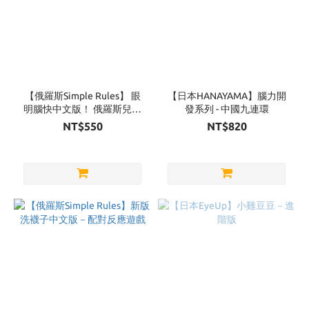
【俄羅斯Simple Rules】 眼
【日本HANAYAMA】腦力開
明腦快中文版！ 俄羅斯兒童
發系列 - 中國九連環
英語桌遊
NT$550
NT$820