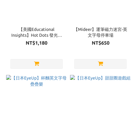
【美國Educational
【Mideer】運筆磁力迷宮-英
Insights】Hot Dots 發光點
文字母停車場
答筆-情緒與人際學習組
NT$1,180
NT$650