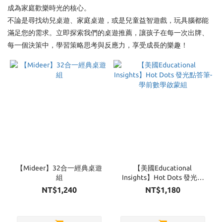
成為家庭歡樂時光的核心。
Brand
不論是尋找幼兒桌遊、家庭桌遊，或是兒童益智遊戲，玩具腦都能
滿足您的需求。立即探索我們的桌遊推薦，讓孩子在每一次出牌、
EyeUp
每一個決策中，學習策略思考與反應力，享受成長的樂趣！
(13)
SIMPLE
RULES
(4)
Carpenter
木匠兄妹
(3)
Educational
Insights (3)
【Mideer】32合一經典桌遊
【美國Educational
HANAYAMA
組
Insights】Hot Dots 發光點
(3)
答筆-學前數學啟蒙組
NT$1,240
NT$1,180
Mideer
(3)