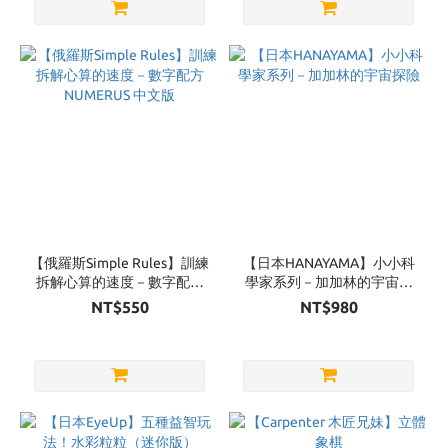
【俄羅斯Simple Rules】訓練
【日本HANAYAMA】小小科
拆解心算的速度－數字配方
學家系列－加加林的宇宙探
NUMERUS 中文版
險
NT$550
NT$980