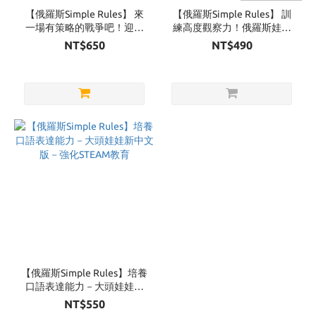
【俄羅斯Simple Rules】 來
【俄羅斯Simple Rules】 訓
一場有策略的戰爭吧！迎面
練高度觀察力！俄羅斯娃娃
而戰 中文版
中文版
NT$650
NT$490
【俄羅斯Simple Rules】培養
口語表達能力－大頭娃娃新
中文版－強化STEAM教育
NT$550