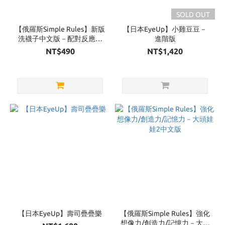
SOLD OUT
【俄羅斯Simple Rules】新版
【日本EyeUp】小雞豆豆－
洗襪子中文版－配對反應遊
進階版
戲
NT$490
NT$1,420
【日本EyeUp】壽司疊疊樂
【俄羅斯Simple Rules】強化
想像力/創造力/記憶力－大頭