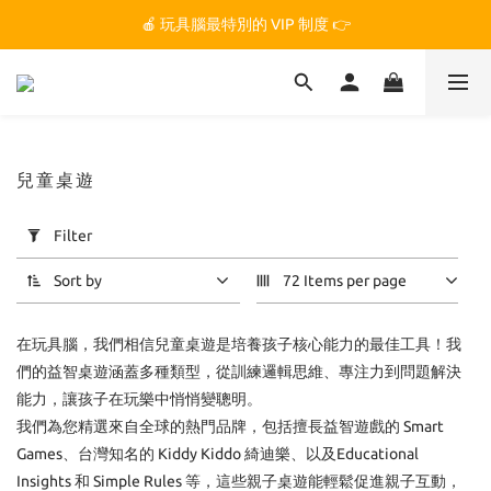
🏆 玩具腦是全台第一個獲得 STEM.org 教育平台
🍎 玩具腦最特別的 VIP 制度 👉
🏆 玩具腦是全台第一個獲得 STEM.org 教育平台
兒童桌遊
Apply
Filter
Filter
(0/20)
Sort by
72 Items per page
Price
在玩具腦，我們相信兒童桌遊是培養孩子核心能力的最佳工具！我
Range
(NT$)
們的益智桌遊涵蓋多種類型，從訓練邏輯思維、專注力到問題解決
能力，讓孩子在玩樂中悄悄變聰明。
我們為您精選來自全球的熱門品牌，包括擅長益智遊戲的 Smart
~
Games、台灣知名的 Kiddy Kiddo 綺迪樂、以及Educational
Insights 和 Simple Rules 等，這些親子桌遊能輕鬆促進親子互動，