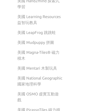
美國 Hand2mind 探索式
學習
美國 Learning Resources
益智玩教具
美國 LeapFrog 跳跳蛙
美國 Mudpuppy 拼圖
美國 Magna-Tiles® 磁力
積木
美國 Mentari 木製玩具
美國 National Geographic
國家地理科學
美國 OSMO 虛實互動遊
戲
美國 PicassoTiles 磁力積