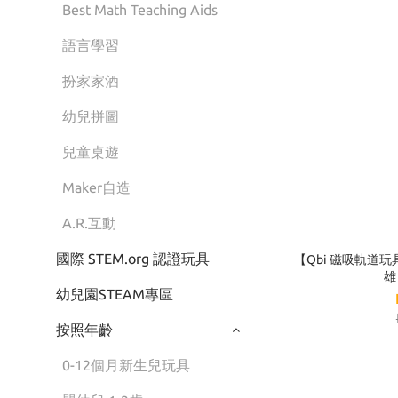
Best Math Teaching Aids
語言學習
扮家家酒
幼兒拼圖
兒童桌遊
Maker自造
A.R.互動
國際 STEM.org 認證玩具
【Qbi 磁吸軌道
雄
幼兒園STEAM專區
按照年齡
0-12個月新生兒玩具