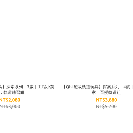
玩具】探索系列－3歲｜工程小英
【Qbi 磁吸軌道玩具】探索系列－4歲
：軌道練習組
家：百變軌道組
NT$2,080
NT$3,880
NT$3,000
NT$5,700