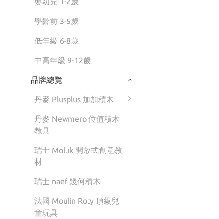
嬰幼兒 1-2歲
學齡前 3-5歲
低年級 6-8歲
中高年級 9-12歲
品牌總覽
丹麥 Plusplus 加加積木
丹麥 Newmero 位值積木
教具
瑞士 Moluk 開放式創意教
材
瑞士 naef 幾何積木
法國 Moulin Roty 頂級兒
童玩具