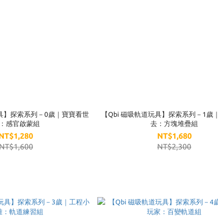
玩具】探索系列－0歲｜寶寶看世
【Qbi 磁吸軌道玩具】探索系列－1歲
：感官啟蒙組
去：方塊堆疊組
NT$1,280
NT$1,680
NT$1,600
NT$2,300