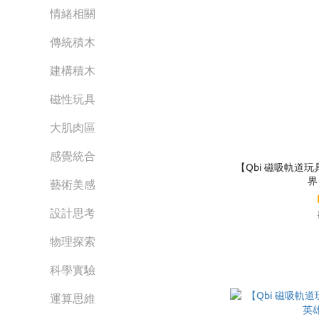
情緒相關
傳統積木
建構積木
磁性玩具
大肌肉區
感覺統合
【Qbi 磁吸軌道
界
藝術美感
設計思考
物理探索
科學實驗
運算思維