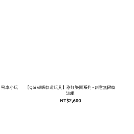
｜飛車小玩
【Qbi 磁吸軌道玩具】彩虹樂園系列 - 創意無限軌
道組
NT$2,600