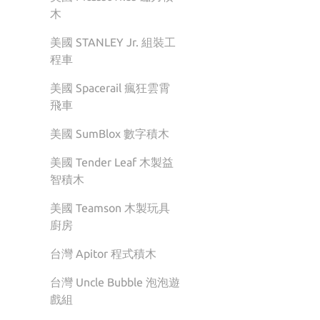
木
美國 STANLEY Jr. 組裝工
程車
美國 Spacerail 瘋狂雲霄
飛車
美國 SumBlox 數字積木
美國 Tender Leaf 木製益
智積木
美國 Teamson 木製玩具
廚房
台灣 Apitor 程式積木
台灣 Uncle Bubble 泡泡遊
戲組