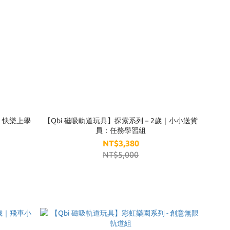
｜快樂上學
【Qbi 磁吸軌道玩具】探索系列－2歲｜小小送貨
員：任務學習組
NT$3,380
NT$5,000