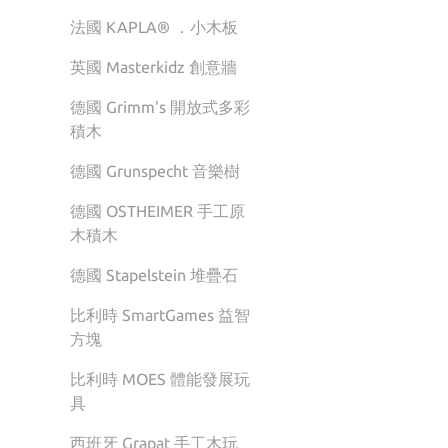
法國 KAPLA® ．小木板
英國 Masterkidz 創意牆
德國 Grimm's 開放式多彩
積木
德國 Grunspecht 音樂樹
德國 OSTHEIMER 手工原
木積木
德國 Stapelstein 堆疊石
比利時 SmartGames 益智
方塊
比利時 MOES 體能發展玩
具
西班牙 Grapat 手工木玩