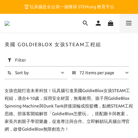
🏆 玩具腦是全台第一個獲得 STEM.org 教育平台
🏆 玩具腦是全台第一個獲得 STEM.org 教育平台
🍎 玩具腦最特別的 VIP 制度 👉
🏆 玩具腦是全台第一個獲得 STEM.org 教育平台
美國 GOLDIEBLOX 女孩STEAM工程組
Apply
Filter
Filter
(0/20)
Sort by
72 Items per page
Price
女孩也能打造未來科技！玩具腦引進美國GoldieBlox女孩STEAM工
Range
(NT$)
程組，適合4-10歲，採用安全材質，無毒耐用。孩子用GoldieBlox
Spinning Machine與Dunk Tank拼接滾輪或投籃機，點燃STEAM工程
思維。部落客開箱解答「GoldieBlox怎麼玩」，搭配圖卡與教案，
~
家長共創親子學習樂趣，促進專注與合作。立即解鎖玩具腦台灣官
網，啟發GoldieBlox無限創造力！