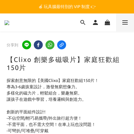
🏆 玩具腦是全台第一個獲得 STEM.org 教育平台
🍎 玩具腦最特別的 VIP 制度 👉
🏆 玩具腦是全台第一個獲得 STEM.org 教育平台
分享到
【Clixo 創樂多磁吸片】家庭狂歡組
150片
探索創意無限的【美國Clixo】家庭狂歡組150片！
專為3-6歲孩童設計，激發無窮想像力。
多樣化的磁力片，輕鬆組合，樂趣無窮。
讓孩子在遊戲中學習，培養邏輯與創造力。
創新的平面組件設計!
-不佔空間/輕巧易攜帶/外出旅行超方便！
-不需平面，也不需大空間！在車上玩也沒問題！
-可彎折/可堆疊/可穿戴