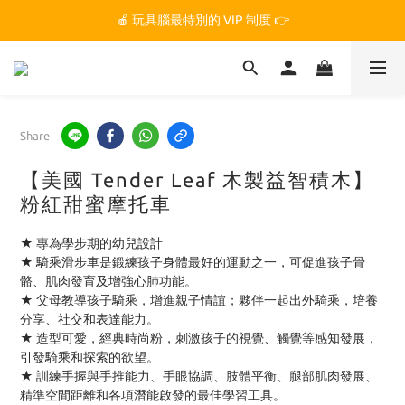
🏆 玩具腦是全台第一個獲得 STEM.org 教育平台
🍎 玩具腦最特別的 VIP 制度 👉
🏆 玩具腦是全台第一個獲得 STEM.org 教育平台
Share
【美國 Tender Leaf 木製益智積木】
粉紅甜蜜摩托車
★ 專為學步期的幼兒設計
★ 騎乘滑步車是鍛練孩子身體最好的運動之一，可促進孩子骨
骼、肌肉發育及增強心肺功能。
★ 父母教導孩子騎乘，增進親子情誼；夥伴一起出外騎乘，培養
分享、社交和表達能力。
★ 造型可愛，經典時尚粉，刺激孩子的視覺、觸覺等感知發展，
引發騎乘和探索的欲望。
★ 訓練手握與手推能力、手眼協調、肢體平衡、腿部肌肉發展、
精準空間距離和各項潛能啟發的最佳學習工具。