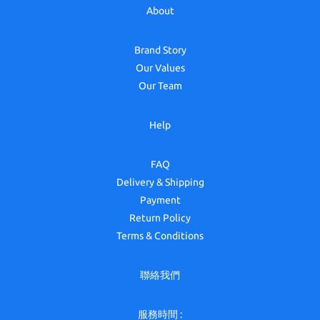
About
Brand Story
Our Values
Our Team
Help
FAQ
Delivery & Shipping
Payment
Return Policy
Terms & Conditions
聯絡我們
服務時間 :