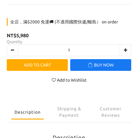
全店，滿$2000 免運🚚 (不適用國際快遞/離島） on order
NT$5,980
Quantity
ADD TO CART
BUY NOW
Add to Wishlist
Shipping &
Customer
Description
Payment
Reviews
Description