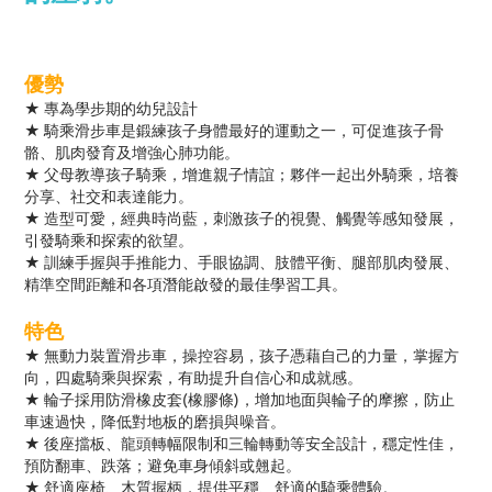
優勢
★ 專為學步期的幼兒設計
★ 騎乘滑步車是鍛練孩子身體最好的運動之一，可促進孩子骨
骼、肌肉發育及增強心肺功能。
★ 父母教導孩子騎乘，增進親子情誼；夥伴一起出外騎乘，培養
分享、社交和表達能力。
★ 造型可愛，經典時尚藍，刺激孩子的視覺、觸覺等感知發展，
引發騎乘和探索的欲望。
★ 訓練手握與手推能力、手眼協調、肢體平衡、腿部肌肉發展、
精準空間距離和各項潛能啟發的最佳學習工具。
特色
★ 無動力裝置滑步車，操控容易，孩子憑藉自己的力量，掌握方
向，四處騎乘與探索，有助提升自信心和成就感。
★ 輪子採用防滑橡皮套(橡膠條)，增加地面與輪子的摩擦，防止
車速過快，降低對地板的磨損與噪音。
★ 後座擋板、龍頭轉幅限制和三輪轉動等安全設計，穩定性佳，
預防翻車、跌落；避免車身傾斜或翹起。
★ 舒適座椅、木質握柄，提供平穩、舒適的騎乘體驗。