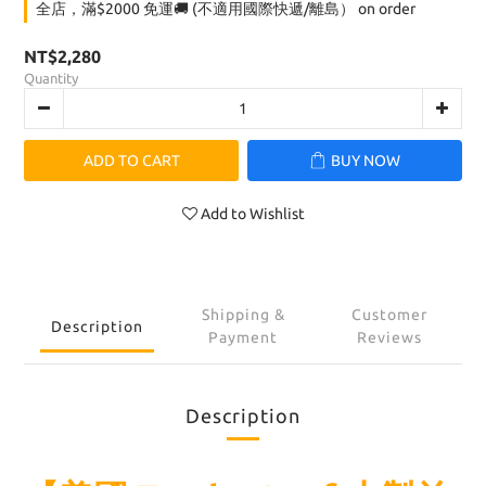
全店，滿$2000 免運🚚 (不適用國際快遞/離島） on order
NT$2,280
Quantity
ADD TO CART
BUY NOW
Add to Wishlist
Shipping &
Customer
Description
Payment
Reviews
Description