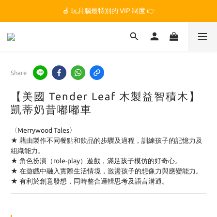
🏆 玩具腦是全台第一個獲得 STEM.org 教育平台
🍎 玩具腦最特別的 VIP 制度 👉
🏆 玩具腦是全台第一個獲得 STEM.org 教育平台
Share
【美國 Tender Leaf 木製益智積木】
凱蒂奶昔嘟嘟車
〈Merrywood Tales〉
★ 藉由製作不同餐點和飲品的步驟及過程，訓練孩子的記憶力及
組織能力。
★ 角色扮演（role-play）遊戲，滿足孩子模仿的好奇心。
★ 在遊戲中融入實際生活情境，激盪孩子的想像力與應變能力。
★ 有利於創意發想，同時整合邏輯思考及語言溝通。