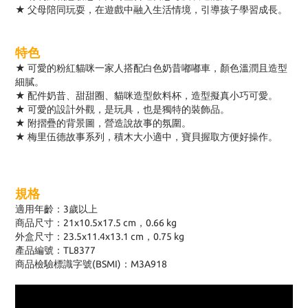
★ 父母陪同玩耍，在遊戲中融入生活情境，引導孩子學習成長。
特色
★ 可愛的粉紅貓咪一家人搭配白色奶昔嘟嘟車，顏色溫潤且造型
細膩。
★ 配件奶昔、甜甜圈、貓咪造型飲料杯，造型擬真小巧可愛。
★ 可愛的設計外觀，是玩具，也是獨特的裝飾品。
★ 附摺疊的背景圖，營造說故事的氛圍。
★ 梅里伍德故事系列，積木大小適中，寶貝握取方便好操作。
規格
適用年齡：3歲以上
商品尺寸：21x10.5x17.5 cm，0.66 kg
外盒尺寸：23.5x11.4x13.1 cm，0.75 kg
產品編號：TL8377
商品檢驗標識字號(BSMI)：M3A918