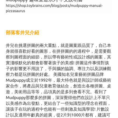
https://shop.toybrains.com/blog/posts/mudpuppy-manual-
pizzasaurus
部落客井兒介紹
井兒在挑選拼圖的兩大重點，就是圖案跟品質了，自己本
身就很喜歡好看的圖形，在拼拼圖的的過程中，是需要觀
察到圖裡面的細節，所以帶有藝術性或設計感的圖案，其
實淺移默化的都會影響著孩子的美感! 拼圖這件事情對孩
子的影響更不用說了，手與腦的協調、專注力以及訓練觀
察力都是玩拼圖的好處。 美國知名兒童藝術拼圖品牌
Mudpuppy成立於1992年，最大特色就是與設計師或藝術
家合作，將產品與兒童教育做結合，創造出各種拼圖、桌
遊，美術用品等等，品項真的是多到會看不完。看到了
Mudpuppy那麼多的拼圖，深深覺得他們在設計上不單只
以美感作為出發點，更結合了一些知識型的理念在裡面，
讓孩子在玩的過程中也能有一些刺激及知識學習! 片數設
計以及適用年齡真的超廣，從2片到1000片都有，建議可