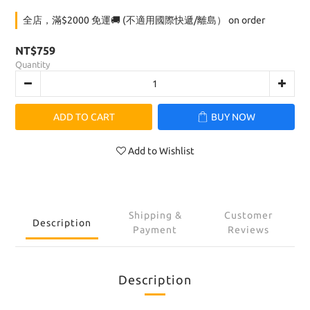
全店，滿$2000 免運🚚 (不適用國際快遞/離島） on order
NT$759
Quantity
ADD TO CART
BUY NOW
Add to Wishlist
Shipping &
Customer
Description
Payment
Reviews
Description