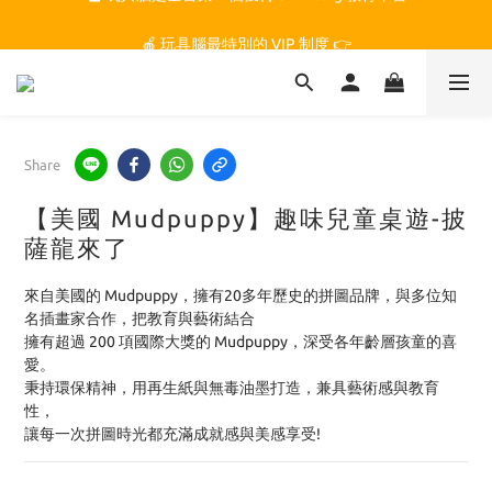
🏆 玩具腦是全台第一個獲得 STEM.org 教育平台
🍎 玩具腦最特別的 VIP 制度 👉
🏆 玩具腦是全台第一個獲得 STEM.org 教育平台
Share
【美國 Mudpuppy】趣味兒童桌遊-披
薩龍來了
來自美國的 Mudpuppy，擁有20多年歷史的拼圖品牌，與多位知
名插畫家合作，把教育與藝術結合
擁有超過 200 項國際大獎的 Mudpuppy，深受各年齡層孩童的喜
愛。
秉持環保精神，用再生紙與無毒油墨打造，兼具藝術感與教育
性，
讓每一次拼圖時光都充滿成就感與美感享受!