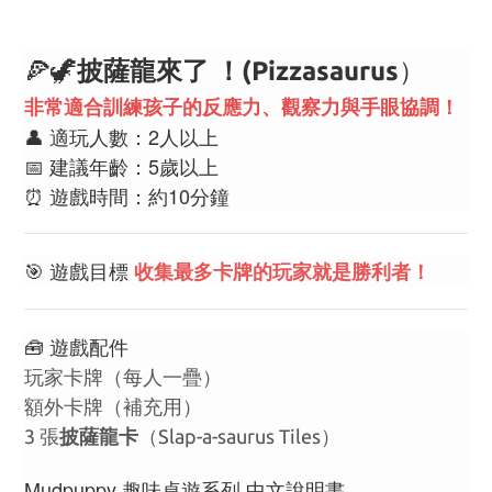
🍕🦖
）
披薩龍來了 ！(
Pizzasaurus
非常適合訓練孩子的
反應力、觀察力與手眼協調
！
👤 適玩人數：2人以上
📅 建議年齡：5歲以上
⏰ 遊戲時間：約10分鐘
🎯 遊戲目標
收集最多卡牌的玩家就是勝利者！
🧰 遊戲配件
玩家卡牌（每人一疊）
額外卡牌（補充用）
3 張
披薩龍卡
（Slap-a-saurus Tiles）
Mudpuppy 趣味桌遊系列 中文說明書