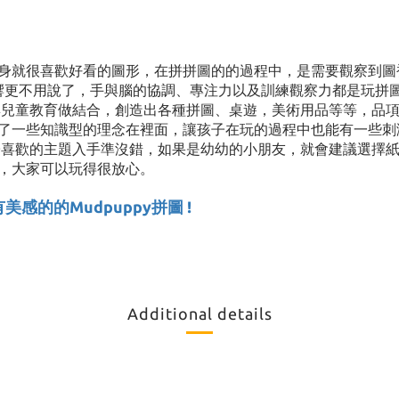
身就很喜歡好看的圖形，在拼拼圖的的過程中，是需要觀察到圖
響更不用說了，手與腦的協調、專注力以及訓練觀察力都是玩拼圖的
與兒童教育做結合，創造出各種拼圖、桌遊，美術用品等等，品項真
了一些知識型的理念在裡面，讓孩子在玩的過程中也能有一些刺激
喜歡的主題入手準沒錯，如果是幼幼的小朋友，就會建議選擇紙板稍厚
，大家可以玩得很放心。
感的的Mudpuppy拼圖 !
Additional details