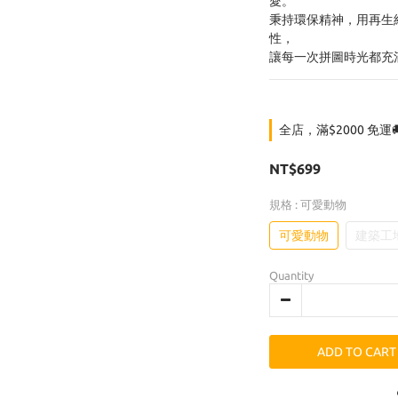
愛。
秉持環保精神，用再生
性，
讓每一次拼圖時光都充
全店，滿$2000 免運
NT$699
規格
: 可愛動物
可愛動物
建築工
Quantity
ADD TO CART