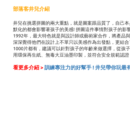
部落客井兒介紹
井兒在挑選拼圖的兩大重點，就是圖案跟品質了，自己本
默化的都會影響著孩子的美感! 拼圖這件事情對孩子的影
1992年，最大特色就是與設計師或藝術家合作，將產品
深深覺得他們在設計上不單只以美感作為出發點，更結合
1000片都有，建議可以針對孩子的年齡來做選擇，從孩子
用環保再生紙、無毒大豆油墨印製，並符合安全規範認證
看更多介紹 >
訓練專注力的好幫手 ! 井兒帶你玩最有美