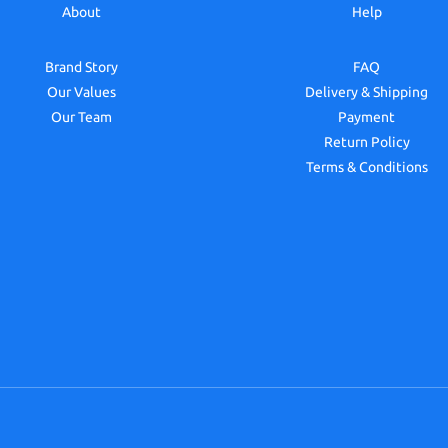
About
Help
Brand Story
FAQ
Our Values
Delivery & Shipping
Our Team
Payment
Return Policy
Terms & Conditions