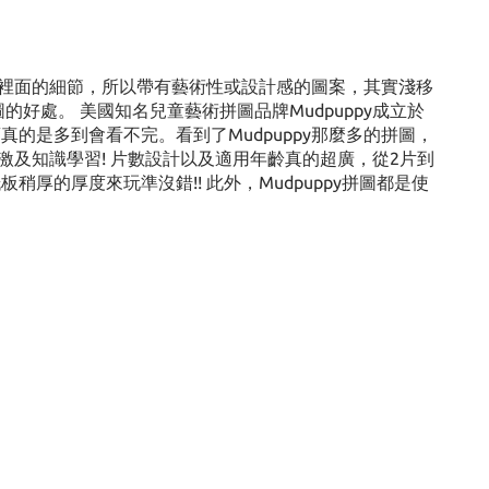
裡面的細節，所以帶有藝術性或設計感的圖案，其實淺移
好處。 美國知名兒童藝術拼圖品牌Mudpuppy成立於
的是多到會看不完。看到了Mudpuppy那麼多的拼圖，
及知識學習! 片數設計以及適用年齡真的超廣，從2片到
的厚度來玩準沒錯!! 此外，Mudpuppy拼圖都是使