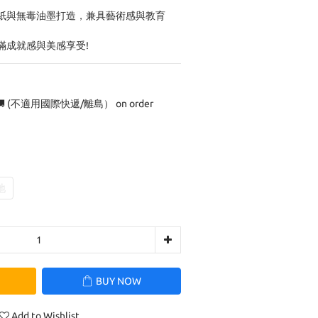
紙與無毒油墨打造，兼具藝術感與教育
滿成就感與美感享受!
 (不適用國際快遞/離島） on order
地
BUY NOW
Add to Wishlist