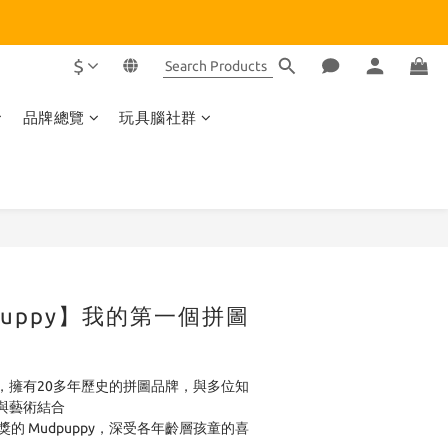
$
品牌總覽
玩具腦社群
BUY NOW
puppy】我的第一個拼圖
py，擁有20多年歷史的拼圖品牌，與多位知
與藝術結合
大獎的 Mudpuppy，深受各年齡層孩童的喜