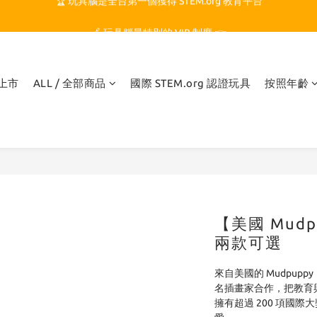
🏆 玩具腦是全台第一個獲得 STEM.org 教育平台
🍎 玩具腦最特別的 VIP 制度 👉
🏆 玩具腦是全台第一個獲得 STEM.org 教育平台
品上市
ALL / 全部商品
國際 STEM.org 認證玩具
按照年齡
【美國 Mud
兩款可選
來自美國的 Mudpup
名插畫家合作，把教育
擁有超過 200 項國際