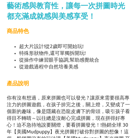
藝術感與教育性，讓每一次拼圖時光
都充滿成就感與美感享受！
商品特色
超大片設計!從2歲即可開始玩!
特殊形狀物件,還可單獨拆開玩!
從操作中練習眼手協調,幫助感覺統合
從遊戲過程中自然培養美感
產品說明
你有沒有想過，原來拼圖也可以發光 ? 讓原來需要很高專
注力的拼圖遊戲，在孩子拚完之後，關上燈，又變成了一
個新的趣味，像是隱藏在恐龍皮膚下的骨頭，吸引孩子看
得目不轉睛～以往總是沒耐心完成拼圖，現在拼得好專
心！迫不急待地說要關燈，要看拼圖發光！!熱銷全球 30
年【美國Mudpuppy】夜光拼圖打破你對拼圖的想像！這