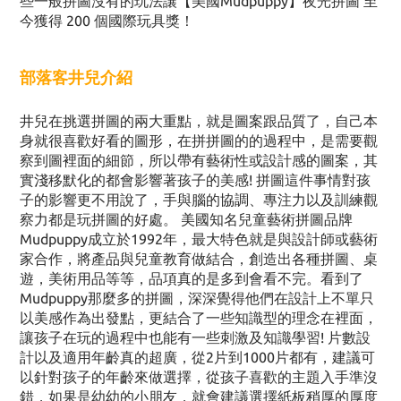
些一般拼圖沒有的玩法讓【美國Mudpuppy】夜光拼圖 至
今獲得 200 個國際玩具獎！
部落客井兒介紹
井兒在挑選拼圖的兩大重點，就是圖案跟品質了，自己本
身就很喜歡好看的圖形，在拼拼圖的的過程中，是需要觀
察到圖裡面的細節，所以帶有藝術性或設計感的圖案，其
實淺移默化的都會影響著孩子的美感! 拼圖這件事情對孩
子的影響更不用說了，手與腦的協調、專注力以及訓練觀
察力都是玩拼圖的好處。 美國知名兒童藝術拼圖品牌
Mudpuppy成立於1992年，最大特色就是與設計師或藝術
家合作，將產品與兒童教育做結合，創造出各種拼圖、桌
遊，美術用品等等，品項真的是多到會看不完。看到了
Mudpuppy那麼多的拼圖，深深覺得他們在設計上不單只
以美感作為出發點，更結合了一些知識型的理念在裡面，
讓孩子在玩的過程中也能有一些刺激及知識學習! 片數設
計以及適用年齡真的超廣，從2片到1000片都有，建議可
以針對孩子的年齡來做選擇，從孩子喜歡的主題入手準沒
錯，如果是幼幼的小朋友，就會建議選擇紙板稍厚的厚度