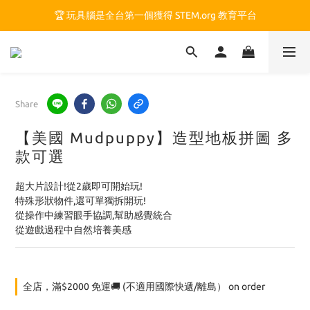
🏆 玩具腦是全台第一個獲得 STEM.org 教育平台
🏆 玩具腦是全台第一個獲得 STEM.org 教育平台
🍎 玩具腦最特別的 VIP 制度 👉
🏆 玩具腦是全台第一個獲得 STEM.org 教育平台
Share
【美國 Mudpuppy】造型地板拼圖 多
款可選
超大片設計!從2歲即可開始玩!
特殊形狀物件,還可單獨拆開玩!
從操作中練習眼手協調,幫助感覺統合
從遊戲過程中自然培養美感
全店，滿$2000 免運🚚 (不適用國際快遞/離島） on order