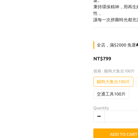
愛。
秉持環保精神，用再生
性，
讓每一次拼圖時光都充
全店，滿$2000 免運
NT$799
規格
: 貓狗大集合100片
貓狗大集合100片
交通工具100片
Quantity
ADD TO CART