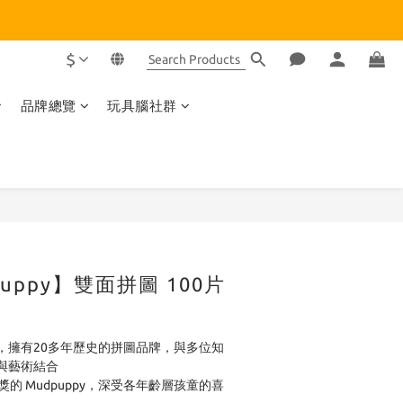
$
品牌總覽
玩具腦社群
BUY NOW
uppy】雙面拼圖 100片
py，擁有20多年歷史的拼圖品牌，與多位知
與藝術結合
大獎的 Mudpuppy，深受各年齡層孩童的喜