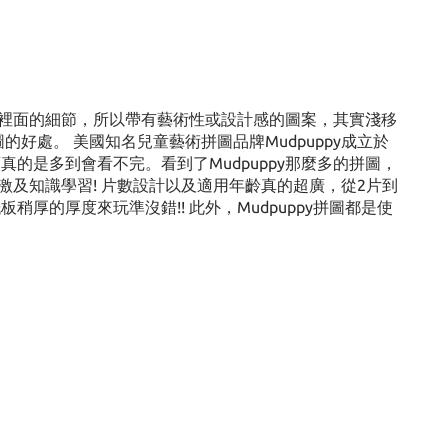
裡面的細節，所以帶有藝術性或設計感的圖案，其實淺移
好處。 美國知名兒童藝術拼圖品牌Mudpuppy成立於
的是多到會看不完。看到了Mudpuppy那麼多的拼圖，
及知識學習! 片數設計以及適用年齡真的超廣，從2片到
的厚度來玩準沒錯!! 此外，Mudpuppy拼圖都是使