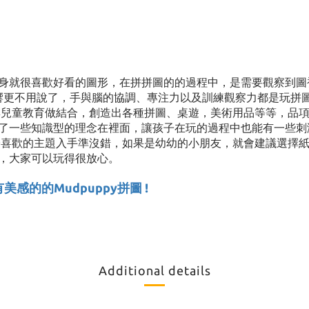
身就很喜歡好看的圖形，在拼拼圖的的過程中，是需要觀察到圖
響更不用說了，手與腦的協調、專注力以及訓練觀察力都是玩拼圖的
與兒童教育做結合，創造出各種拼圖、桌遊，美術用品等等，品項真
了一些知識型的理念在裡面，讓孩子在玩的過程中也能有一些刺激
喜歡的主題入手準沒錯，如果是幼幼的小朋友，就會建議選擇紙板稍厚
，大家可以玩得很放心。
感的的Mudpuppy拼圖 !
Additional details