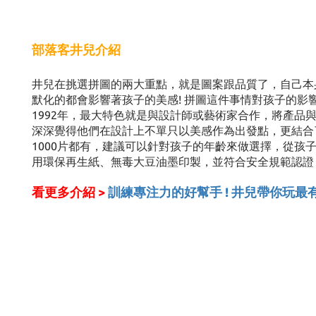
部落客井兒介紹
井兒在挑選拼圖的兩大重點，就是圖案跟品質了，自己本
默化的都會影響著孩子的美感! 拼圖這件事情對孩子的影
1992年，最大特色就是與設計師或藝術家合作，將產品
深深覺得他們在設計上不單只以美感作為出發點，更結合
1000片都有，建議可以針對孩子的年齡來做選擇，從孩子
用環保再生紙、無毒大豆油墨印製，並符合安全規範認證
看更多介紹 >
訓練專注力的好幫手 ! 井兒帶你玩最有美