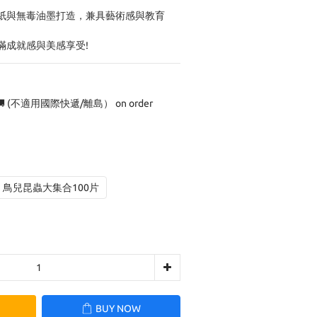
紙與無毒油墨打造，兼具藝術感與教育
滿成就感與美感享受!
 (不適用國際快遞/離島） on order
鳥兒昆蟲大集合100片
BUY NOW