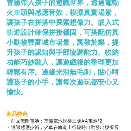
冒險帶入孩子的遊戲世界，透過電動
火車頭與感應音效，模擬真實場景，
讓孩子在拼搭中探索想像力。嵌入式
軌道設計確保拼接穩固，可搭配仿真
小動物豐富城市場景，寓教於樂，提
升孩子的認知與手部協調能力。收納
功能巧妙融入，讓遊戲後的整理更加
輕鬆有序。邊緣光滑無毛刺，貼心呵
護孩子的小手，讓每次遊玩都安心又
愉快。
商品特色
・商品無附電池：需備電池規格三號AA電池*2
・透過感應技術，火車在軌道上行駛時自動發出模擬音