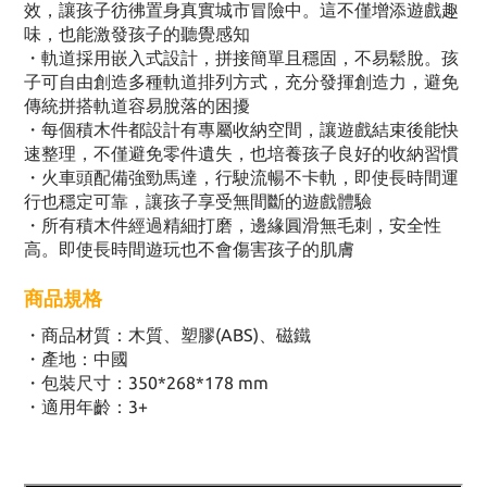
效，讓孩子彷彿置身真實城市冒險中。這不僅增添遊戲趣
味，也能激發孩子的聽覺感知
・軌道採用嵌入式設計，拼接簡單且穩固，不易鬆脫。孩
子可自由創造多種軌道排列方式，充分發揮創造力，避免
傳統拼搭軌道容易脫落的困擾
・每個積木件都設計有專屬收納空間，讓遊戲結束後能快
速整理，不僅避免零件遺失，也培養孩子良好的收納習慣
・火車頭配備強勁馬達，行駛流暢不卡軌，即使長時間運
行也穩定可靠，讓孩子享受無間斷的遊戲體驗
・所有積木件經過精細打磨，邊緣圓滑無毛刺，安全性
高。即使長時間遊玩也不會傷害孩子的肌膚
商品規格
・
商品材質：木質、塑膠(ABS)、磁鐵
・
產地：中國
・
包裝尺寸：350*268*178 mm
・
適用年齡：3+