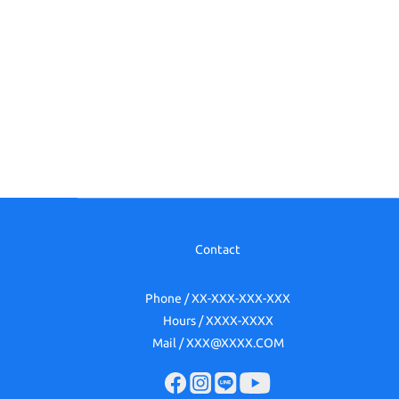
Contact
Phone / XX-XXX-XXX-XXX
Hours / XXXX-XXXX
Mail / XXX@XXXX.COM