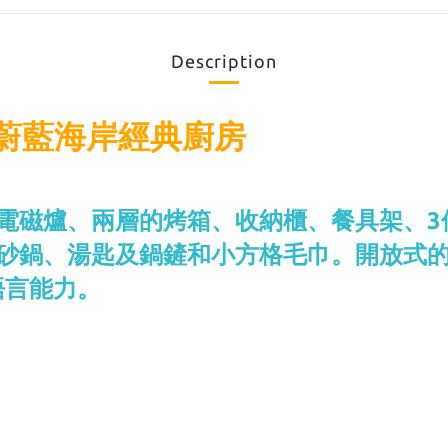
Description
具】蔚藍海岸經典廚房
電磁爐、兩層的烤箱、收納櫃、餐具架、3
、砂鍋、湯匙及鍋鏟和小方格毛巾。開放式
語言能力。