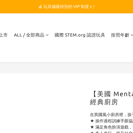
🏆 玩具腦是全台第一個獲得 STEM.org 教育平台
🍎 玩具腦最特別的 VIP 制度 👉
🏆 玩具腦是全台第一個獲得 STEM.org 教育平台
品上市
ALL / 全部商品
國際 STEM.org 認證玩具
按照年齡
【美國 Men
經典廚房
在異國風小廚房裡，孩
★ 操作過程訓練手眼
★ 滿足角色扮演遊戲