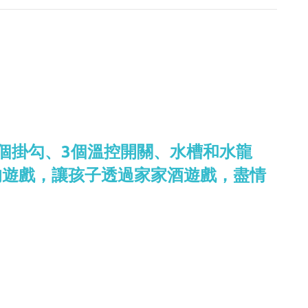
個掛勾、3個溫控開關、水槽和水龍
的遊戲，讓孩子透過家家酒遊戲，盡情