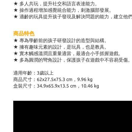
★ 多人共玩，提升社交和語言表達能力。
★ 操作過程增加感覺統合能力，刺激腦部發展。
★ 適齡的玩具提升孩子發現及解決問題的能力，建立他
商品特色
★ 專為學齡前的孩子研發設計的造型與結構。
★ 擁有趣味元素的設計，是玩具，也是教具。
★ 實木觸感溫潤且重量適當，最適合小手抓握遊戲。
★ 多為圓潤的彎角設計，保護孩子在遊戲中不容易受傷
適用年齡：3歲以上
商品尺寸：62x27.5x75.3 cm，9.96 kg
盒裝尺寸：34.9x65.9x13.5 cm，10.46 kg