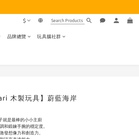
$
品牌總覽
玩具腦社群
BUY NOW
tari 木製玩具】蔚藍海岸
子就是最棒的小小主廚
協調和鍛鍊手腕的穩定度。
，激發想像力和創造力。