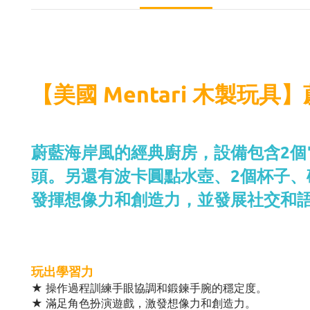
【美國 Mentari 木製玩
蔚藍海岸風的經典廚房，設備包含2個
頭。另還有波卡圓點水壺、2個杯子
發揮想像力和創造力，並發展社交和
玩出學習力
★ 操作過程訓練手眼協調和鍛鍊手腕的穩定度。
★ 滿足角色扮演遊戲，激發想像力和創造力。