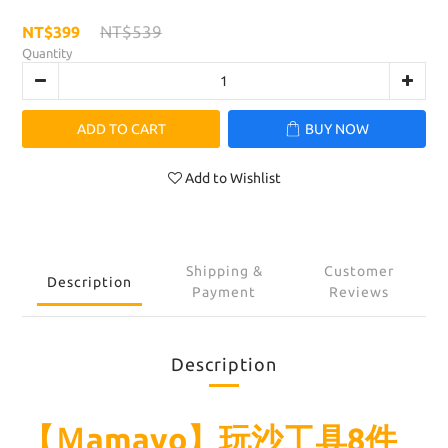
NT$539
NT$399
Quantity
ADD TO CART
BUY NOW
Add to Wishlist
Shipping &
Customer
Description
Payment
Reviews
Description
【Ｍamayo】玩沙工具8件