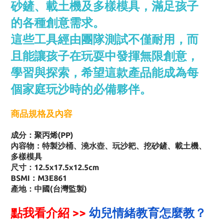
砂鏟、載土機及多樣模具，滿足孩子
的各種創意需求。
這些工具經由團隊測試不僅耐用，而
且能讓孩子在玩耍中發揮無限創意，
學習與探索，希望這款產品能成為每
個家庭玩沙時的必備夥伴。
商品規格及內容
成分：聚丙烯(PP)
內容物：特製沙桶、澆水壺、玩沙耙、挖砂鏟、載土機、
多樣模具
尺寸：12.5x17.5x12.5cm
BSMI：M3E861
產地：中國(台灣監製)
點我看介紹 >>
幼兒情緒教育怎麼教？