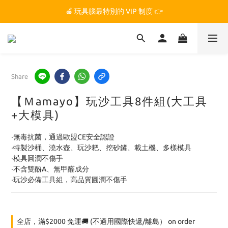
🏆 玩具腦是全台第一個獲得 STEM.org 教育平台
🍎 玩具腦最特別的 VIP 制度 👉
🏆 玩具腦是全台第一個獲得 STEM.org 教育平台
Share
【Ｍamayo】玩沙工具8件組(大工具
+大模具)
‧無毒抗菌，通過歐盟CE安全認證
‧特製沙桶、澆水壺、玩沙耙、挖砂鏟、載土機、多樣模具
‧模具圓潤不傷手
‧不含雙酚A、無甲醛成分
‧玩沙必備工具組，高品質圓潤不傷手
全店，滿$2000 免運🚚 (不適用國際快遞/離島） on order