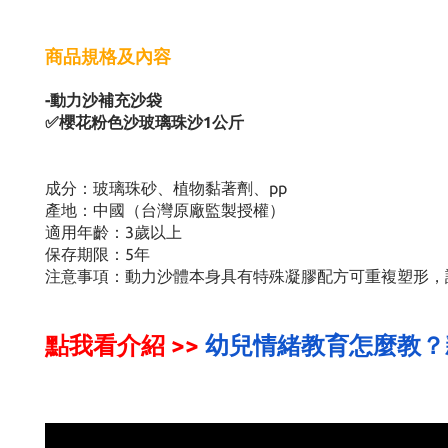
商品規格及內容
-動力沙補充沙袋
✅櫻花粉色沙玻璃珠沙1公斤
成分：玻璃珠砂、植物黏著劑、pp
產地：中國（台灣原廠監製授權）
適用年齡：3歲以上
保存期限：5年
注意事項：動力沙體本身具有特殊凝膠配方可重複塑形，
點我看介紹 >>
幼兒情緒教育怎麼教？