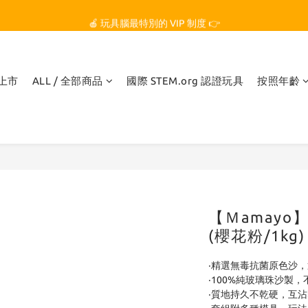
🏆 玩具腦是全台第一個獲得 STEM.org 教育平台
🍎 玩具腦最特別的 VIP 制度 👉
🏆 玩具腦是全台第一個獲得 STEM.org 教育平台
品上市
ALL / 全部商品
國際 STEM.org 認證玩具
按照年齡
【Ｍamay
(櫻花粉/1kg)
‧精選無毒抗菌原色沙，
‧100%純玻璃珠沙製
‧質地持久不乾硬，互