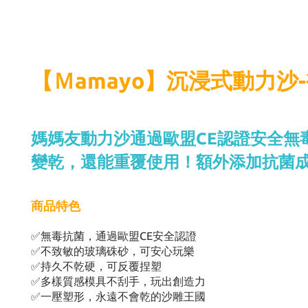
【Ｍamayo】沉浸式動力沙-
媽媽友動力沙通過歐盟CE認證安全無
變乾，還能重覆使用！額外添加抗菌
商品特色
✅
無毒抗菌，通過歐盟CE安全認證
✅
不致敏的玻璃硃砂，可安心玩樂
✅
持久不乾硬，可反覆捏塑
✅
多樣質感模具不刮手，玩出創造力
✅
一壓塑形，永遠不會乾的沙雕王國