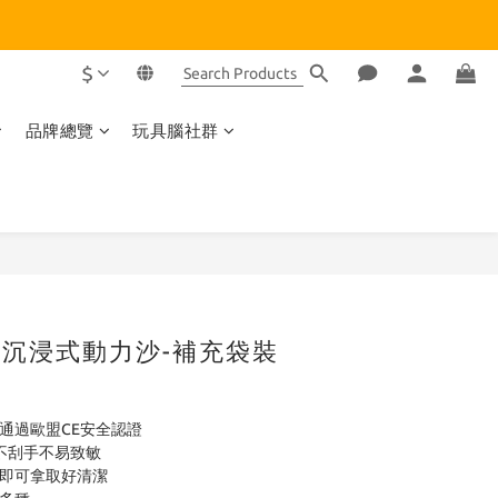
$
品牌總覽
玩具腦社群
BUY NOW
o】沉浸式動力沙-補充袋裝
通過歐盟CE安全認證
，不刮手不易致敏
沾即可拿取好清潔