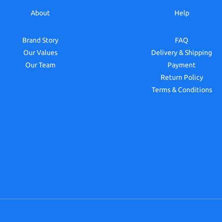
About
Help
Brand Story
FAQ
Our Values
Delivery & Shipping
Our Team
Payment
Return Policy
Terms & Conditions