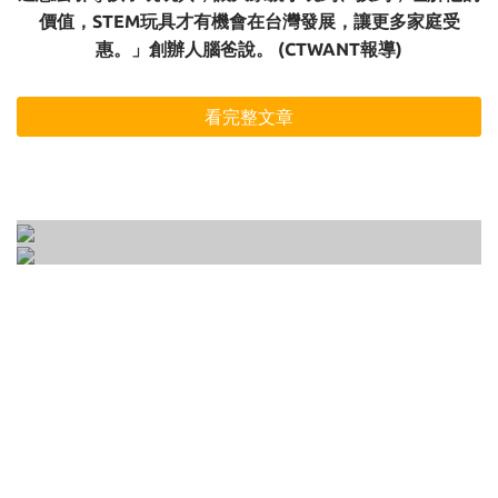
價值，STEM玩具才有機會在台灣發展，讓更多家庭受
惠。」創辦人腦爸說。 (CTWANT報導)
看完整文章
開放式玩具是什麼？專注力、意志力、想像力
如何正確的選一個適合孩子的玩具 ? 3-6歲玩具
一次培養的10種開放式遊戲大公開！
選購前一定要知道的3大要點