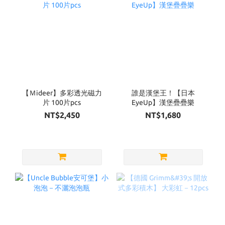
【Ｍideer】多彩透光磁力
誰是漢堡王！【日本
片 100片pcs
EyeUp】漢堡疊疊樂
NT$2,450
NT$1,680