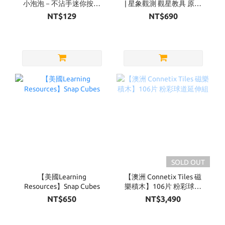
小泡泡－不沾手迷你按壓
| 星象觀測 觀星教具 原木
泡泡（四款可選）
款
NT$129
NT$690
SOLD OUT
【美國Learning
【澳洲 Connetix Tiles 磁
Resources】Snap Cubes
樂積木】106片 粉彩球道
延伸組
NT$650
NT$3,490