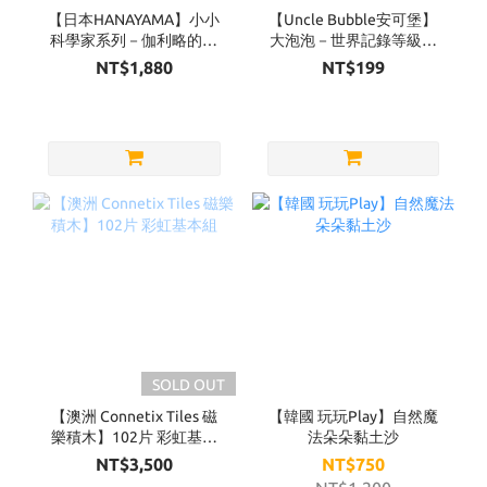
【日本HANAYAMA】小小
【Uncle Bubble安可堡】
科學家系列－伽利略的鐵
大泡泡－世界記錄等級
球
超級泡泡水補充瓶
NT$1,880
NT$199
32OZ（黃蓋）
SOLD OUT
【澳洲 Connetix Tiles 磁
【韓國 玩玩Play】自然魔
樂積木】102片 彩虹基本
法朵朵黏土沙
組
NT$3,500
NT$750