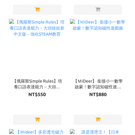
【俄羅斯Simple Rules】培
【ＭiDeer】 銜接小一數學
養口語表達能力－大頭娃
啟蒙！數字認知磁性遊戲
娃新中文版－強化STEAM
板
NT$550
NT$880
教育