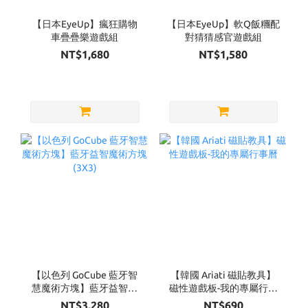
【日本EyeUp】瘋狂購物
【日本EyeUp】軟Q飯糰配
車疊疊樂遊戲組
對猜猜感官遊戲組
NT$1,680
NT$1,580
【以色列 GoCube 藍牙智
【韓國 Ariati 磁貼教具】
慧魔術方塊】藍牙益智魔
磁性遊戲板-我的專屬行事
術方塊(3X3)
曆
NT$3,280
NT$690