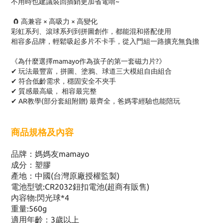
不用時也建議裝回插銷更加省電唷~
🧲 高兼容 × 高吸力 × 高變化
彩虹系列、滾球系列到拼圖創作，都能混和搭配使用
相容多品牌，輕鬆吸起多片不卡手，從入門組一路擴充無負擔
《為什麼選擇mamayo作為孩子的第一套磁力片?》
✔ 玩法最豐富，拼圖、塗鴉、球道三大模組自由組合
✔ 符合低齡需求，穩固安全不夾手
✔ 質感最高級， 相容最完整
✔ AR教學(部分套組附贈) 最齊全，爸媽零經驗也能陪玩
商品規格及內容
品牌：媽媽友mamayo
成分：塑膠
產地：中國(台灣原廠授權監製)
電池型號:CR2032鈕扣電池(超商有販售)
內容物:閃光球*4
重量:560g
適用年齡：3歲以上