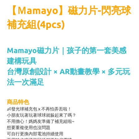
【Ｍamayo】磁力片-閃亮球
補充組(4pcs)
Mamayo磁力片｜孩子的第一套美感
建構玩具
台灣原創設計 × AR動畫教學 × 多元玩
法一次滿足
商品特色
👶發光球補充包 x 不再怕弄丟啦！
小朋友玩著玩著球球就躲起來了嗎？
不用擔心！媽媽友準備了補充組啦~
想要重複使用也沒問題
可自行更換內部電池持續使用