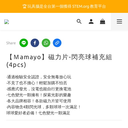
🏆 玩具腦是全台第一個獲得 STEM.org 教育平台
🏆 玩具腦是全台第一個獲得 STEM.org 教育平台
🍎 玩具腦最特別的 VIP 制度 👉
🏆 玩具腦是全台第一個獲得 STEM.org 教育平台
Share
【Ｍamayo】磁力片-閃亮球補充組
(4pcs)
·通過檢驗安全認證，安全無毒放心玩
·不見了也不擔心！輕鬆加購不怕丟
·感應式發光，沒電也能自行更換電池
·七色變光一顆擁有！探索光影的樂趣
·各大品牌相容！各款磁力片皆可使用
·內容物含4顆閃光球，多顆球球一次滿足！
球球愛好者必備！七色變光一顆滿足