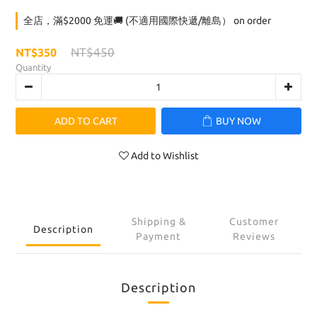
全店，滿$2000 免運🚚 (不適用國際快遞/離島） on order
NT$450
NT$350
Quantity
ADD TO CART
BUY NOW
Add to Wishlist
Shipping &
Customer
Description
Payment
Reviews
Description