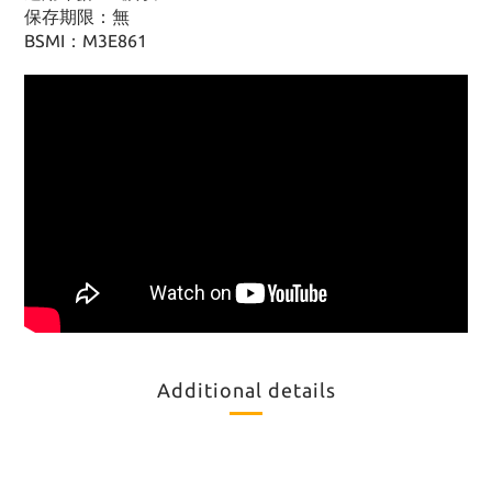
保存期限：無
BSMI：M3E861
Additional details