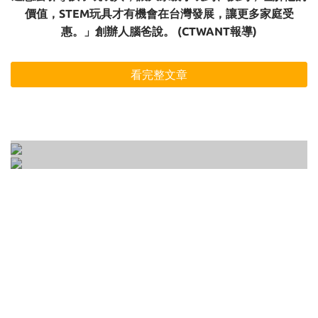
價值，STEM玩具才有機會在台灣發展，讓更多家庭受
惠。」創辦人腦爸說。 (CTWANT報導)
看完整文章
開放式玩具是什麼？專注力、意志力、想像力
如何正確的選一個適合孩子的玩具 ? 3-6歲玩具
一次培養的10種開放式遊戲大公開！
選購前一定要知道的3大要點