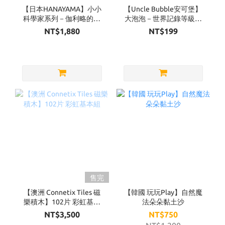
【日本HANAYAMA】小小
【Uncle Bubble安可堡】
科學家系列－伽利略的鐵
大泡泡－世界記錄等級
球
超級泡泡水補充瓶
NT$1,880
NT$199
32OZ（黃蓋）
售完
【澳洲 Connetix Tiles 磁
【韓國 玩玩Play】自然魔
樂積木】102片 彩虹基本
法朵朵黏土沙
組
NT$3,500
NT$750