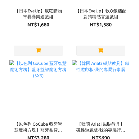
【日本EyeUp】瘋狂購物
【日本EyeUp】軟Q飯糰配
車疊疊樂遊戲組
對猜猜感官遊戲組
NT$1,680
NT$1,580
【以色列 GoCube 藍牙智
【韓國 Ariati 磁貼教具】
慧魔術方塊】藍牙益智魔
磁性遊戲板-我的專屬行事
術方塊(3X3)
曆
NT$3,280
NT$690