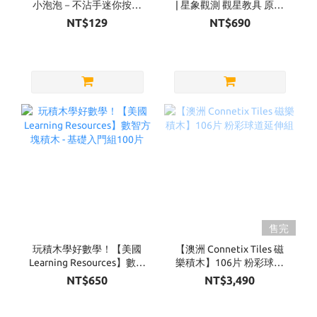
小泡泡－不沾手迷你按壓
| 星象觀測 觀星教具 原木
泡泡（四款可選）
款
NT$129
NT$690
售完
玩積木學好數學！【美國
【澳洲 Connetix Tiles 磁
Learning Resources】數智
樂積木】106片 粉彩球道
方塊積木 - 基礎入門組100
延伸組
NT$650
NT$3,490
片