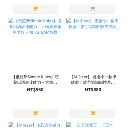
【俄羅斯Simple Rules】培
【ＭiDeer】 銜接小一數學
養口語表達能力－大頭娃
啟蒙！數字認知磁性遊戲
娃新中文版－強化STEAM
板
NT$550
NT$880
教育