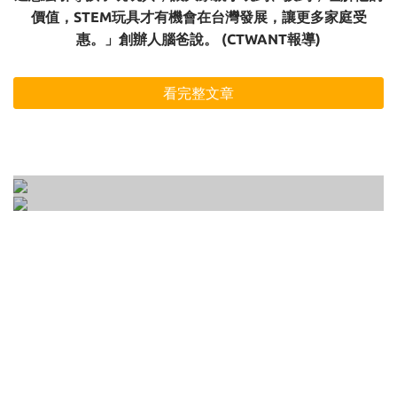
價值，STEM玩具才有機會在台灣發展，讓更多家庭受
惠。」創辦人腦爸說。 (CTWANT報導)
看完整文章
開放式玩具是什麼？專注力、意志力、想像力
如何正確的選一個適合孩子的玩具 ? 3-6歲玩具
一次培養的10種開放式遊戲大公開！
選購前一定要知道的3大要點