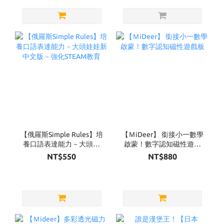
【俄羅斯Simple Rules】培
【ＭiDeer】 銜接小一數學
養口語表達能力－大頭娃
啟蒙！數字認知磁性遊戲
娃新中文版－強化STEAM
板
NT$550
NT$880
教育