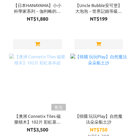
【日本HANAYAMA】小小
【Uncle Bubble安可堡】
科學家系列－伽利略的鐵
大泡泡－世界記錄等級
球
超級泡泡水補充瓶
NT$1,880
NT$199
32OZ（黃蓋）
售完
【澳洲 Connetix Tiles 磁
【韓國 玩玩Play】自然魔
樂積木】102片 彩虹基本
法朵朵黏土沙
組
NT$3,500
NT$750