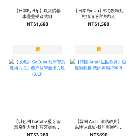
【日本EyeUp】瘋狂購物
【日本EyeUp】軟Q飯糰配
車疊疊樂遊戲組
對猜猜感官遊戲組
NT$1,680
NT$1,580
【以色列 GoCube 藍牙智
【韓國 Ariati 磁貼教具】
慧魔術方塊】藍牙益智魔
磁性遊戲板-我的專屬行事
術方塊(3X3)
曆
NT$3,280
NT$690