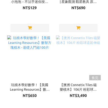
小泡泡－不沾手迷你按壓
| 星象觀測 觀星教具 原木
泡泡（四款可選）
款
NT$129
NT$690
售完
玩積木學好數學！【美國
【澳洲 Connetix Tiles 磁
Learning Resources】數智
樂積木】106片 粉彩球道
方塊積木 - 基礎入門組100
延伸組
NT$650
NT$3,490
片