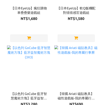
【日本EyeUp】瘋狂購物
【日本EyeUp】軟Q飯糰配
車疊疊樂遊戲組
對猜猜感官遊戲組
NT$1,680
NT$1,580
【以色列 GoCube 藍牙智
【韓國 Ariati 磁貼教具】
慧魔術方塊】藍牙益智魔
磁性遊戲板-我的專屬行事
術方塊(3X3)
曆
NT$3,280
NT$690