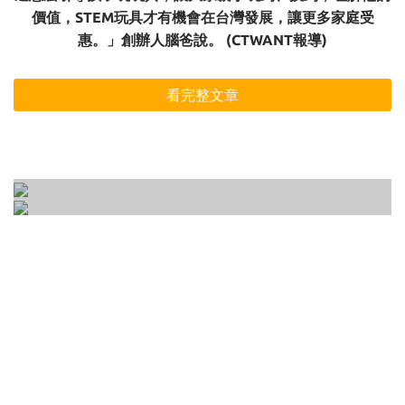
價值，STEM玩具才有機會在台灣發展，讓更多家庭受
惠。」創辦人腦爸說。 (CTWANT報導)
看完整文章
開放式玩具是什麼？專注力、意志力、想像力
如何正確的選一個適合孩子的玩具 ? 3-6歲玩具
一次培養的10種開放式遊戲大公開！
選購前一定要知道的3大要點