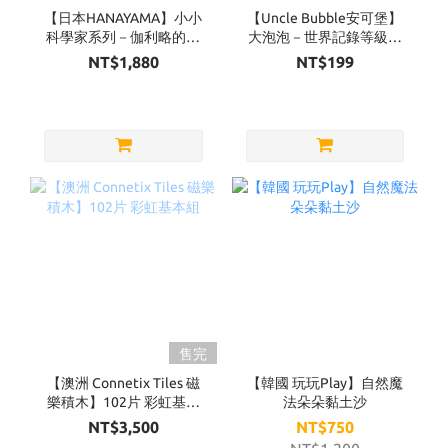
【日本HANAYAMA】小小
【Uncle Bubble安可堡】
科學家系列－伽利略的鐵
大泡泡－世界記錄等級
球
超級泡泡水補充瓶
NT$1,880
NT$199
32OZ（黃蓋）
售完
【澳洲 Connetix Tiles 磁
【韓國 玩玩Play】自然魔
樂積木】102片 彩虹基本
法朵朵黏土沙
組
NT$3,500
NT$750