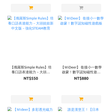
【俄羅斯Simple Rules】培
【ＭiDeer】 銜接小一數學
養口語表達能力－大頭娃
啟蒙！數字認知磁性遊戲
娃新中文版－強化STEAM
板
NT$550
NT$880
教育