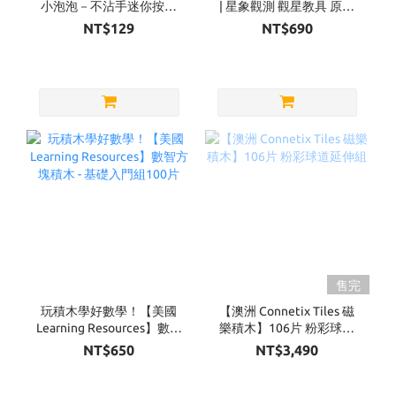
小泡泡－不沾手迷你按壓
| 星象觀測 觀星教具 原木
泡泡（四款可選）
款
NT$129
NT$690
售完
玩積木學好數學！【美國
【澳洲 Connetix Tiles 磁
Learning Resources】數智
樂積木】106片 粉彩球道
方塊積木 - 基礎入門組100
延伸組
NT$650
NT$3,490
片