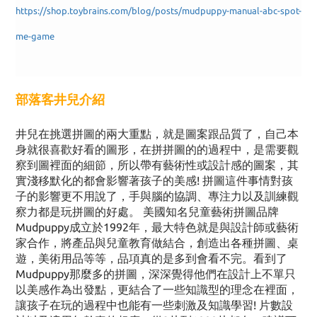
https://shop.toybrains.com/blog/posts/mudpuppy-manual-abc-spot-
me-game
部落客井兒介紹
井兒在挑選拼圖的兩大重點，就是圖案跟品質了，自己本
身就很喜歡好看的圖形，在拼拼圖的的過程中，是需要觀
察到圖裡面的細節，所以帶有藝術性或設計感的圖案，其
實淺移默化的都會影響著孩子的美感! 拼圖這件事情對孩
子的影響更不用說了，手與腦的協調、專注力以及訓練觀
察力都是玩拼圖的好處。 美國知名兒童藝術拼圖品牌
Mudpuppy成立於1992年，最大特色就是與設計師或藝術
家合作，將產品與兒童教育做結合，創造出各種拼圖、桌
遊，美術用品等等，品項真的是多到會看不完。看到了
Mudpuppy那麼多的拼圖，深深覺得他們在設計上不單只
以美感作為出發點，更結合了一些知識型的理念在裡面，
讓孩子在玩的過程中也能有一些刺激及知識學習! 片數設