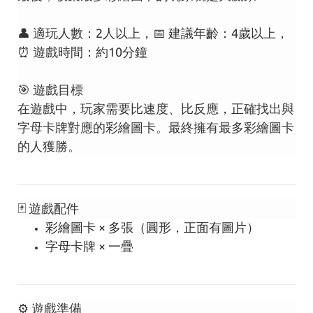
👤 適玩人數：2人以上，📅 建議年齡：4歲以上，
⏰ 遊戲時間：約10分鐘
🎯 遊戲目標
在遊戲中，玩家需要比速度、比反應，正確找出與
字母卡牌對應的彩繪圖卡。最終擁有最多彩繪圖卡
的人獲勝。
🃏 遊戲配件
彩繪圖卡 × 多張（圓形，正面有圖片）
字母卡牌 × 一疊
⚙️ 遊戲準備