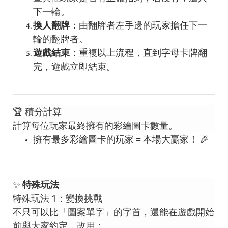
下一輪。
換人翻牌
：由翻牌者左手邊的玩家擔任下一
輪的翻牌者。
遊戲結束
：重複以上流程，直到字母卡牌翻
完，遊戲立即結束。
🏆 積分計算
計算每位玩家最終擁有的彩繪圖卡數量。
擁有最多彩繪圖卡的玩家 = 本場大贏家！ 🎉
✨
特殊玩法
特殊玩法 1：變換挑戰
不只可以比「圖案單字」的字首，還能在遊戲開始
前與大家約定，改用：